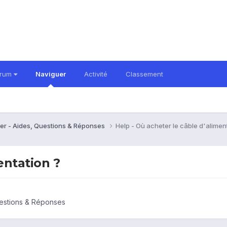
orum
Naviguer
Activité
Classement
er - Aides, Questions & Réponses
Help - Où acheter le câble d'alimen
entation ?
uestions & Réponses