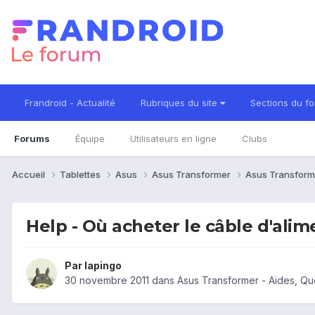
Frandroid - Actualité
Rubriques du site
Sections du f
Forums
Équipe
Utilisateurs en ligne
Clubs
Accueil
Tablettes
Asus
Asus Transformer
Asus Transform
Help - Où acheter le câble d'alim
Par
lapingo
30 novembre 2011
dans
Asus Transformer - Aides, Q