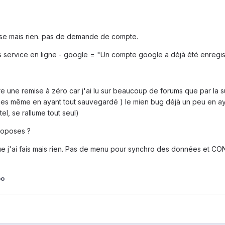
onise mais rien. pas de demande de compte.
ns service en ligne - google = "Un compte google a déjà été enregistr
aire une remise à zéro car j'ai lu sur beaucoup de forums que par la sui
ées même en ayant tout sauvegardé ) le mien bug déjà un peu en ayant
el, se rallume tout seul)
roposes ?
que j'ai fais mais rien. Pas de menu pour synchro des données et
oo