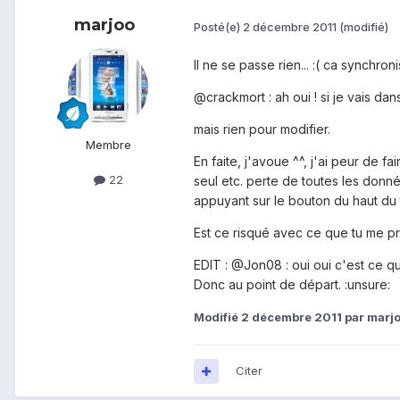
marjoo
Posté(e)
2 décembre 2011
(modifié)
Il ne se passe rien... :( ca synchr
@crackmort : ah oui ! si je vais da
mais rien pour modifier.
Membre
En faite, j'avoue ^^, j'ai peur de f
22
seul etc. perte de toutes les donn
appuyant sur le bouton du haut du t
Est ce risqué avec ce que tu me p
EDIT : @Jon08 : oui oui c'est ce 
Donc au point de départ. :unsure:
Modifié
2 décembre 2011
par marj
Citer