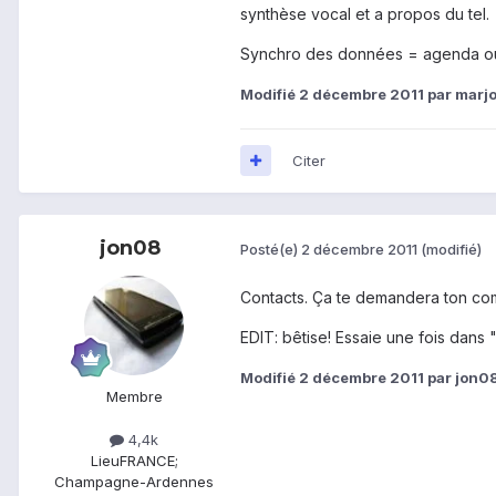
synthèse vocal et a propos du tel.
Synchro des données = agenda ou 
Modifié
2 décembre 2011
par marj
Citer
jon08
Posté(e)
2 décembre 2011
(modifié)
Contacts. Ça te demandera ton co
EDIT: bêtise! Essaie une fois dans
Modifié
2 décembre 2011
par jon0
Membre
4,4k
Lieu
FRANCE;
Champagne-Ardennes