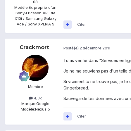
08
Modèle:
Ex proprio d'un
Sony-Ericsson XPERIA
X10i / Samsung Galaxy
Ace / Sony XPERIA S
Citer
Crackmort
Posté(e)
2 décembre 2011
Tu as vérifié dans "Services en lig
Je ne me souviens pas d'un telle di
Si vraiment tu ne trouve pas, je te
Membre
Gingerbread.
4,3k
Sauvegarde tes données avec une ap
Marque:
Google
Modèle:
Nexus 5
Citer