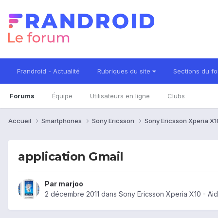
Frandroid - Actualité
Rubriques du site
Sections du f
Forums
Équipe
Utilisateurs en ligne
Clubs
Accueil
Smartphones
Sony Ericsson
Sony Ericsson Xperia X
application Gmail
Par
marjoo
2 décembre 2011
dans
Sony Ericsson Xperia X10 - Ai