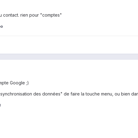
contact. rien pour "comptes"
oo
mpte Google ;)
 "synchronisation des données" de faire la touche menu, ou bien dan
8