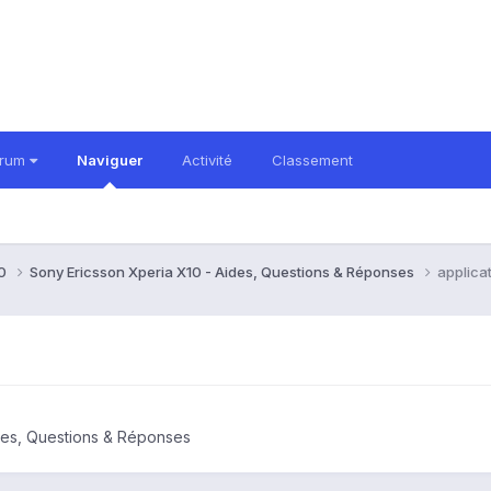
orum
Naviguer
Activité
Classement
10
Sony Ericsson Xperia X10 - Aides, Questions & Réponses
applica
des, Questions & Réponses