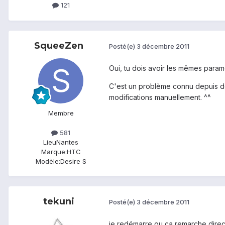
121
SqueeZen
Posté(e)
3 décembre 2011
Oui, tu dois avoir les mêmes param
C'est un problème connu depuis des 
modifications manuellement. ^^
Membre
581
Lieu
Nantes
Marque:
HTC
Modèle:
Desire S
tekuni
Posté(e)
3 décembre 2011
je redémarre ou ça remarche direc