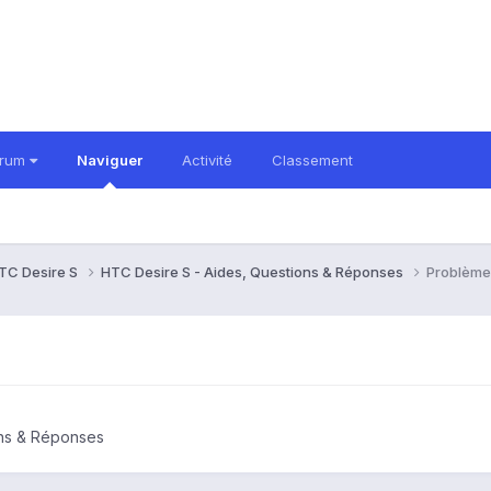
orum
Naviguer
Activité
Classement
TC Desire S
HTC Desire S - Aides, Questions & Réponses
Problèm
ons & Réponses