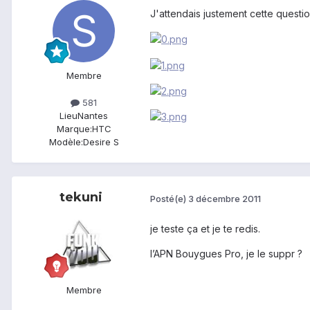
J'attendais justement cette question
Membre
581
Lieu
Nantes
Marque:
HTC
Modèle:
Desire S
tekuni
Posté(e)
3 décembre 2011
je teste ça et je te redis.
l’APN Bouygues Pro, je le suppr ?
Membre