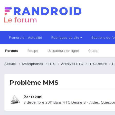
Frandroid - Actualité
Rubriques du site
Sections du f
Forums
Équipe
Utilisateurs en ligne
Clubs
Accueil
Smartphones
HTC
Archives HTC
HTC Desire
H
Problème MMS
Par
tekuni
3 décembre 2011
dans
HTC Desire S - Aides, Questi