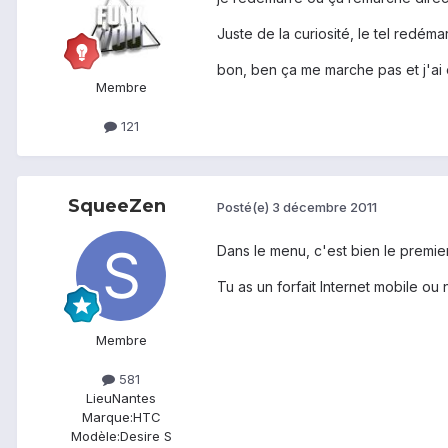
Juste de la curiosité, le tel redémar
bon, ben ça me marche pas et j'ai
Membre
121
SqueeZen
Posté(e)
3 décembre 2011
Dans le menu, c'est bien le premier
Tu as un forfait Internet mobile ou 
Membre
581
Lieu
Nantes
Marque:
HTC
Modèle:
Desire S