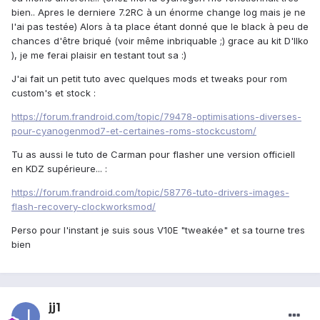
bien.. Apres le derniere 7.2RC à un énorme change log mais je ne
l'ai pas testée) Alors à ta place étant donné que le black à peu de
chances d'être briqué (voir même inbriquable ;) grace au kit D'Ilko
), je me ferai plaisir en testant tout sa :)
J'ai fait un petit tuto avec quelques mods et tweaks pour rom
custom's et stock :
https://forum.frandroid.com/topic/79478-optimisations-diverses-
pour-cyanogenmod7-et-certaines-roms-stockcustom/
Tu as aussi le tuto de Carman pour flasher une version officiell
en KDZ supérieure... :
https://forum.frandroid.com/topic/58776-tuto-drivers-images-
flash-recovery-clockworksmod/
Perso pour l'instant je suis sous V10E "tweakée" et sa tourne tres
bien
jj1