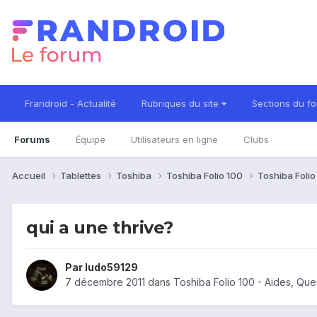
Frandroid - Actualité
Rubriques du site
Sections du f
Forums
Équipe
Utilisateurs en ligne
Clubs
Accueil
Tablettes
Toshiba
Toshiba Folio 100
Toshiba Foli
qui a une thrive?
Par
ludo59129
7 décembre 2011
dans
Toshiba Folio 100 - Aides, Qu