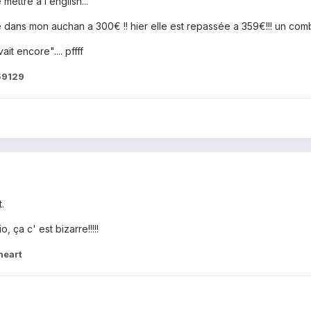
ettre a l english...
e dans mon auchan a 300€ !! hier elle est repassée a 359€!!! un combl
it encore".... pffff
59129
.
, ça c' est bizarre!!!!!
heart