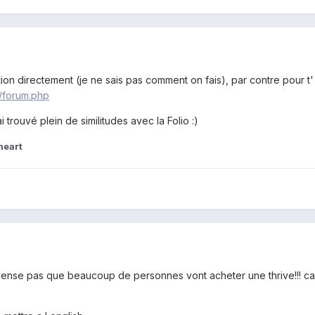
on directement (je ne sais pas comment on fais), par contre pour t' ai
m/forum.php
ai trouvé plein de similitudes avec la Folio :)
heart
pense pas que beaucoup de personnes vont acheter une thrive!!! car 