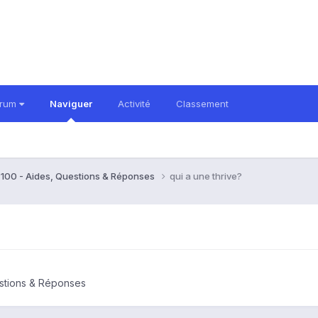
orum
Naviguer
Activité
Classement
o 100 - Aides, Questions & Réponses
qui a une thrive?
estions & Réponses