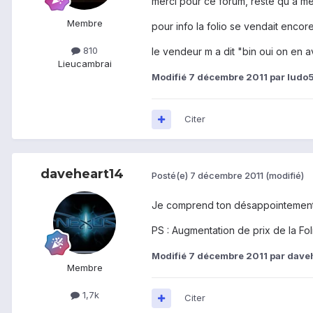
merci pour ce forum, reste qu a me m
Membre
pour info la folio se vendait encor
810
le vendeur m a dit "bin oui on en ava
Lieu
cambrai
Modifié
7 décembre 2011
par ludo
Citer
daveheart14
Posté(e)
7 décembre 2011
(modifié)
Je comprend ton désappointement
PS : Augmentation de prix de la Folio
Modifié
7 décembre 2011
par dave
Membre
1,7k
Citer