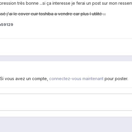
pression très bonne ...si ça interesse je ferai un post sur mon ressenti
 j'ai le cover cuir toshiba a vendre car plus l utilité ...
o59129
. Si vous avez un compte,
connectez-vous maintenant
pour poster.