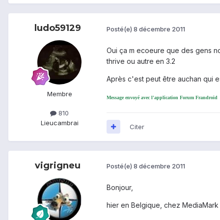
ludo59129
Posté(e)
8 décembre 2011
Oui ça m ecoeure que des gens non 
thrive ou autre en 3.2
Après c'est peut être auchan qui e
Membre
Message envoyé avec l'application Forum Frandroid
810
Lieu
cambrai
Citer
vigrigneu
Posté(e)
8 décembre 2011
Bonjour,
hier en Belgique, chez MediaMark l