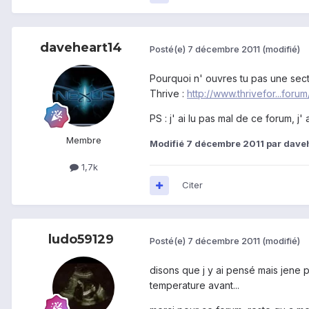
daveheart14
Posté(e)
7 décembre 2011
(modifié)
Pourquoi n' ouvres tu pas une secti
Thrive :
http://www.thrivefor...foru
PS : j' ai lu pas mal de ce forum, j' 
Membre
Modifié
7 décembre 2011
par dave
1,7k
Citer
ludo59129
Posté(e)
7 décembre 2011
(modifié)
disons que j y ai pensé mais jene 
temperature avant...