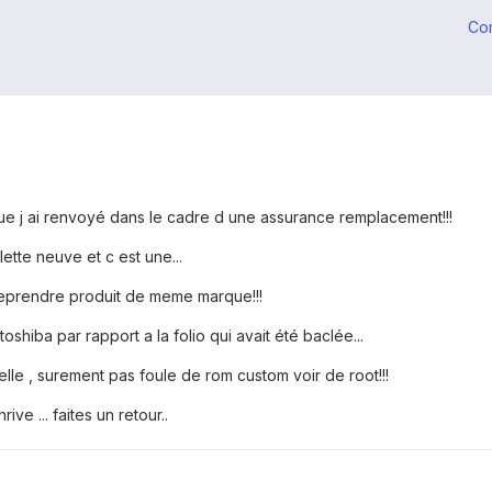
Co
que j ai renvoyé dans le cadre d une assurance remplacement!!!
tte neuve et c est une...
e reprendre produit de meme marque!!!
 toshiba par rapport a la folio qui avait été baclée...
lle , surement pas foule de rom custom voir de root!!!
ive ... faites un retour..