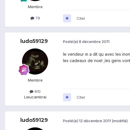
Membre
79
Citer
ludo59129
Posté(e)
8 décembre 2011
le vendeur m a dit qu avec les ino
les cadeaux de noel ,les gens vont 
Membre
810
Lieu
cambrai
Citer
ludo59129
Posté(e)
12 décembre 2011
(modifié)