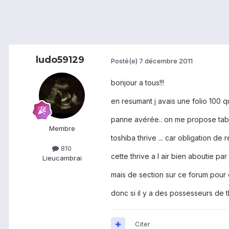
ludo59129
Posté(e)
7 décembre 2011
bonjour a tous!!!
en resumant j avais une folio 100 
panne avérée.. on me propose table
Membre
toshiba thrive ... car obligation d
810
cette thrive a l air bien aboutie par
Lieu
cambrai
mais de section sur ce forum pour e
donc si il y a des possesseurs de thr
Citer