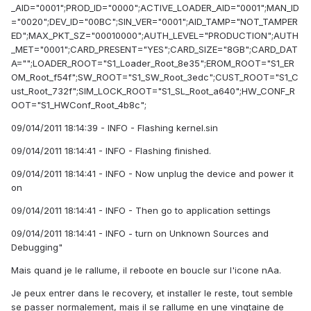
_AID="0001";PROD_ID="0000";ACTIVE_LOADER_AID="0001";MAN_ID
="0020";DEV_ID="00BC";SIN_VER="0001";AID_TAMP="NOT_TAMPER
ED";MAX_PKT_SZ="00010000";AUTH_LEVEL="PRODUCTION";AUTH
_MET="0001";CARD_PRESENT="YES";CARD_SIZE="8GB";CARD_DAT
A="";LOADER_ROOT="S1_Loader_Root_8e35";EROM_ROOT="S1_ER
OM_Root_f54f";SW_ROOT="S1_SW_Root_3edc";CUST_ROOT="S1_C
ust_Root_732f";SIM_LOCK_ROOT="S1_SL_Root_a640";HW_CONF_R
OOT="S1_HWConf_Root_4b8c";
09/014/2011 18:14:39 - INFO - Flashing kernel.sin
09/014/2011 18:14:41 - INFO - Flashing finished.
09/014/2011 18:14:41 - INFO - Now unplug the device and power it
on
09/014/2011 18:14:41 - INFO - Then go to application settings
09/014/2011 18:14:41 - INFO - turn on Unknown Sources and
Debugging"
Mais quand je le rallume, il reboote en boucle sur l'icone nAa.
Je peux entrer dans le recovery, et installer le reste, tout semble
se passer normalement, mais il se rallume en une vingtaine de