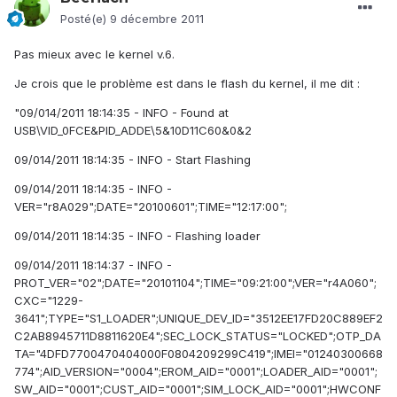
Posté(e)
9 décembre 2011
Pas mieux avec le kernel v.6.
Je crois que le problème est dans le flash du kernel, il me dit :
"09/014/2011 18:14:35 - INFO - Found at
USB\VID_0FCE&PID_ADDE\5&10D11C60&0&2
09/014/2011 18:14:35 - INFO - Start Flashing
09/014/2011 18:14:35 - INFO -
VER="r8A029";DATE="20100601";TIME="12:17:00";
09/014/2011 18:14:35 - INFO - Flashing loader
09/014/2011 18:14:37 - INFO -
PROT_VER="02";DATE="20101104";TIME="09:21:00";VER="r4A060";
CXC="1229-
3641";TYPE="S1_LOADER";UNIQUE_DEV_ID="3512EE17FD20C889EF2
C2AB8945711D8811620E4";SEC_LOCK_STATUS="LOCKED";OTP_DA
TA="4DFD7700470404000F0804209299C419";IMEI="01240300668
774";AID_VERSION="0004";EROM_AID="0001";LOADER_AID="0001";
SW_AID="0001";CUST_AID="0001";SIM_LOCK_AID="0001";HWCONF