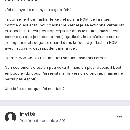
voici bien avancé...
J'ai essayé ce matin, mais ça a foiré :
Ils conseillent de flasher le kernel puis la ROM. Je fais bien
comme c'est écrit, pour flasher le kernel je sélectionne kernel.sin
et loader.sin (c'est pas trop explicite dans les tutos, mais c'est
comme ça que je le comprends), ça flash, le tel s'allume sur un
joli logo noir et rouge, et quand dans la foulée je flash la ROM
avec recovery, cet impudent me lance :
"kernel nAa-06 NOT found, tou should flash this kernel !"
Non seulement c'est un peu vexant, mais en plus, depuis il boot
en boucle (du coup,j'ai réinstaller la version d'origine, mais je ne
perds pas espoir)...
Une idée de ce que j'ai mal fait ?
Invité
Posté(e)
9 décembre 2011