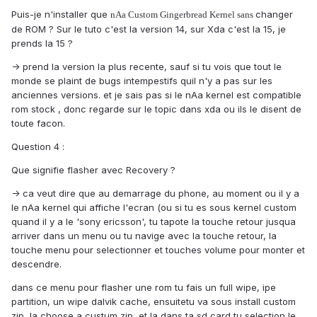
Puis-je n'installer que
changer
nAa Custom Gingerbread Kernel sans
de ROM ? Sur le tuto c'est la version 14, sur Xda c'est la 15, je
prends la 15 ?
-> prend la version la plus recente, sauf si tu vois que tout le
monde se plaint de bugs intempestifs quil n'y a pas sur les
anciennes versions. et je sais pas si le nAa kernel est compatible
rom stock , donc regarde sur le topic dans xda ou ils le disent de
toute facon.
Question 4 :
Que signifie flasher avec Recovery ?
-> ca veut dire que au demarrage du phone, au moment ou il y a
le nAa kernel qui affiche l'ecran (ou si tu es sous kernel custom
quand il y a le 'sony ericsson', tu tapote la touche retour jusqua
arriver dans un menu ou tu navige avec la touche retour, la
touche menu pour selectionner et touches volume pour monter et
descendre.
dans ce menu pour flasher une rom tu fais un full wipe, ipe
partition, un wipe dalvik cache, ensuitetu va sous install custom
zip, la choose a custum zip, et la dans ta sd card tu selection le