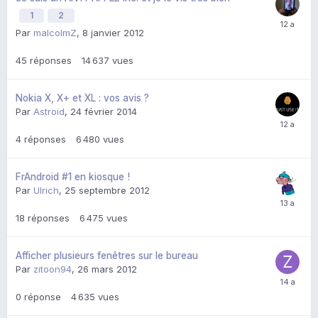
1
2
Par
malcolmZ
,
8 janvier 2012
45
réponses
14 637
vues
Nokia X, X+ et XL : vos avis ?
Par
Astroid
,
24 février 2014
4
réponses
6 480
vues
FrAndroid #1 en kiosque !
Par
Ulrich
,
25 septembre 2012
18
réponses
6 475
vues
Afficher plusieurs fenêtres sur le bureau
Par
zitoon94
,
26 mars 2012
0
réponse
4 635
vues