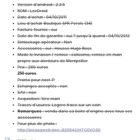
Version d'android : 2.3.5
ROM : LeeDroid
Date d'achat : 04/10/2011
Lieu d'achat :Boutique SFR Perols (34)
Facture fournie : oui
Date de fin de garantie : oui ? jusqu'à quand : 04/10/2012
Simlockage opérateur : Non
Accessoires : oui : Housse Hugo Boss
Mode le livraison / remise : colissimo, remise en main
propre aux alentours de Montpellier
Prix : 280 euros
250 euros
Promo pour noel :P
Echanges acceptés : non
SAV : non
Acquisition: 1ère main
Traces d'usures: Legere trace sur un coin
Remarques
: vendu dans sa boite d'origine avec tous ses
accessoires
Pour plus de photo :
http://picasaweb.goo...820542/HTCEVO3D