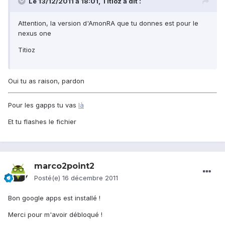
Le 13/12/2011 à 18:01, Titioz a dit :
Attention, la version d'AmonRA que tu donnes est pour le
nexus one
Titioz
Oui tu as raison, pardon
Pour les gapps tu vas
là
Et tu flashes le fichier
marco2point2
Posté(e)
16 décembre 2011
Bon google apps est installé !
Merci pour m'avoir débloqué !