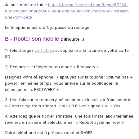
Je suis donc ce tuto :
https://forum.frandroid.com/topic/67204-
tuto-revolutionary-tous-pour-debloquer-son-mobile-et-installer-
une-rom-beta
Le téléphone est s-off, je passe au rootage :
B - Rooter son mobile
Difficulté:
:)
1) Téléchargez
ce fichier
. et copiez le à la racine de votre carte
SD
2) Démarrer le téléphone en mode « Recovery ».
Eteignez votre téléphone -> appuyez sur la touche" volume bas +
power" en même temps, vous arrivée sur le bootloader, là
sélectionner « RECOVERY »
3) Une fois sur le recovery, sélectionnez : install zip from sdcard -
> Choose zip from sdcard -> su-2.3.6.1-ef-signed.zip -> Yes
4) Attendez que le fichier s'installe, une fois l'installation terminée
revenez en arrière et selectionnez : « Reboot systeme now »
Votre téléphone est à présent rooté et S-OFF.