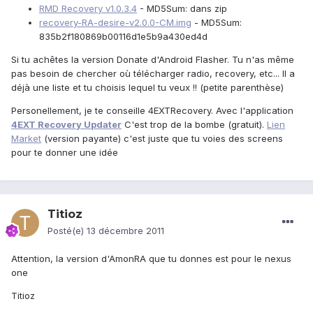
RMD Recovery v1.0.3.4
- MD5Sum: dans zip
recovery-RA-desire-v2.0.0-CM.img
- MD5Sum:
835b2f180869b00116d1e5b9a430ed4d
Si tu achêtes la version Donate d'Android Flasher. Tu n'as même
pas besoin de chercher où télécharger radio, recovery, etc... Il a
déjà une liste et tu choisis lequel tu veux !! (petite parenthèse)
Personellement, je te conseille 4EXTRecovery. Avec l'application
4EXT Recovery Updater
C'est trop de la bombe (gratuit).
Lien
Market
(version payante) c'est juste que tu voies des screens
pour te donner une idée
Titioz
Posté(e)
13 décembre 2011
Attention, la version d'AmonRA que tu donnes est pour le nexus
one
Titioz