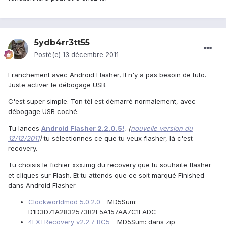
5ydb4rr3tt55
Posté(e)
13 décembre 2011
Franchement avec Android Flasher, Il n'y a pas besoin de tuto.
Juste activer le débogage USB.
C'est super simple. Ton tél est démarré normalement, avec
débogage USB coché.
Tu lances
Android Flasher 2.2.0.5!
,
(
nouvelle version du
12/12/2011
)
tu sélectionnes ce que tu veux flasher, là c'est
recovery.
Tu choisis le fichier xxx.img du recovery que tu souhaite flasher
et cliques sur Flash. Et tu attends que ce soit marqué Finished
dans Android Flasher
Clockworldmod 5.0.2.0
- MD5Sum:
D1D3D71A2832573B2F5A157AA7C1EADC
4EXTRecovery v2.2.7 RC5
- MD5Sum: dans zip