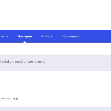
orum
Naviguer
Activité
Classement
ésolu] enregistrer sms et mms
nement, etc.