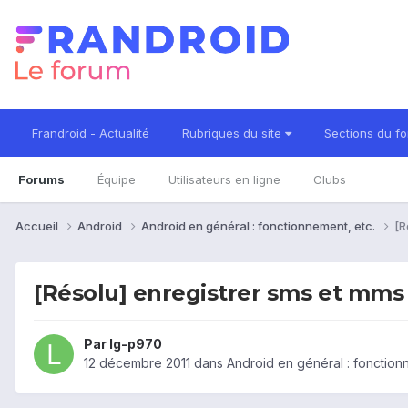
Frandroid - Actualité
Rubriques du site
Sections du f
Forums
Équipe
Utilisateurs en ligne
Clubs
Accueil
Android
Android en général : fonctionnement, etc.
[R
[Résolu] enregistrer sms et mms
Par
lg-p970
12 décembre 2011
dans
Android en général : fonction