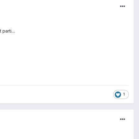
arti....
1