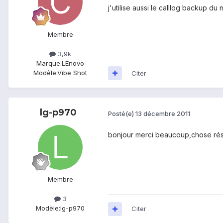
j'utilise aussi le calllog backup d
Membre
3,9k
Marque:
LEnovo
Modèle:
Vibe Shot
Citer
lg-p970
Posté(e)
13 décembre 2011
bonjour merci beaucoup,chose ré
Membre
3
Modèle:
lg-p970
Citer