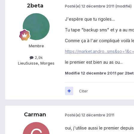
2beta
Posté(e)
12 décembre 2011
(modifié)
J'espère que tu rigoles....
Tu tape "backup sms" et y a au moi
Comme ça à l'air compliqué voilà le
Membre
https://market.andro...sms&so=1&c
2,9k
le premier est bien au as ou...
Lieu
Suisse, Morges
Modifié
12 décembre 2011
par 2bet
Citer
Carman
Posté(e)
12 décembre 2011
oui, j'utilise aussi le premier depui