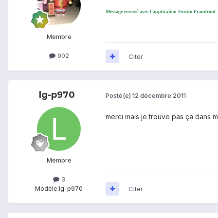
Message envoyé avec l'application Forum Frandroid
Membre
902
Citer
lg-p970
Posté(e)
12 décembre 2011
merci mais je trouve pas ça dans 
Membre
3
Modèle:
lg-p970
Citer