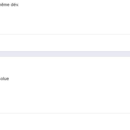
u même dév.
solue