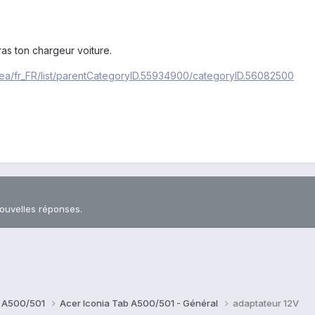
ras ton chargeur voiture.
mea/fr_FR/list/parentCategoryID.55934900/categoryID.56082500
nouvelles réponses.
b A500/501
Acer Iconia Tab A500/501 - Général
adaptateur 12V