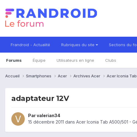
Frandroid - Actualité
Rubriques du site
Sections du f
Forums
Équipe
Utilisateurs en ligne
Clubs
Accueil
Smartphones
Acer
Archives Acer
Acer Iconia Ta
adaptateur 12V
Par
valerian34
15 décembre 2011
dans
Acer Iconia Tab A500/501 - G