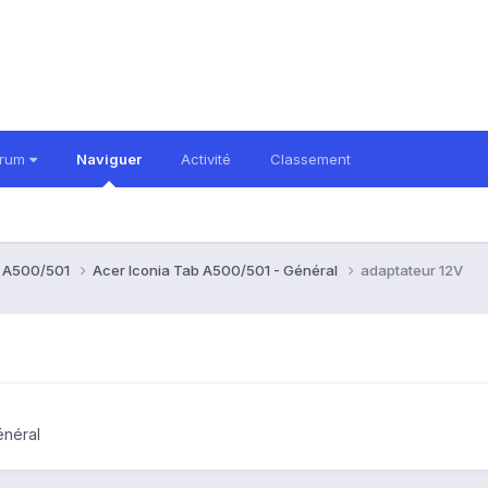
orum
Naviguer
Activité
Classement
b A500/501
Acer Iconia Tab A500/501 - Général
adaptateur 12V
énéral