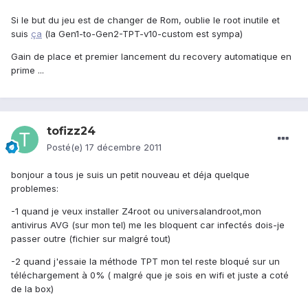
Si le but du jeu est de changer de Rom, oublie le root inutile et
suis
ça
(la Gen1-to-Gen2-TPT-v10-custom est sympa)
Gain de place et premier lancement du recovery automatique en
prime ...
tofizz24
Posté(e)
17 décembre 2011
bonjour a tous je suis un petit nouveau et déja quelque
problemes:
-1 quand je veux installer Z4root ou universalandroot,mon
antivirus AVG (sur mon tel) me les bloquent car infectés dois-je
passer outre (fichier sur malgré tout)
-2 quand j'essaie la méthode TPT mon tel reste bloqué sur un
téléchargement à 0% ( malgré que je sois en wifi et juste a coté
de la box)