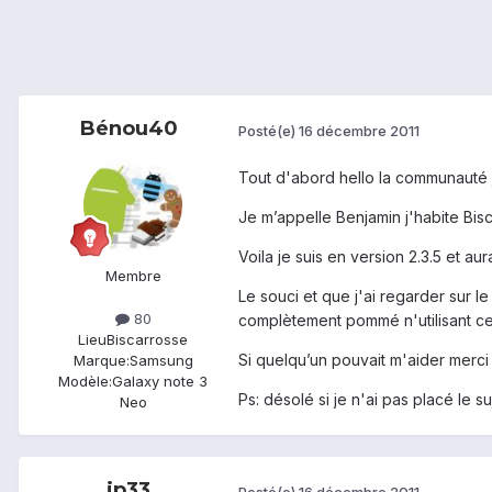
Bénou40
Posté(e)
16 décembre 2011
Tout d'abord hello la communauté
Je m’appelle Benjamin j'habite Bisc
Voila je suis en version 2.3.5 et a
Membre
Le souci et que j'ai regarder sur 
80
complètement pommé n'utilisant ce
Lieu
Biscarrosse
Si quelqu’un pouvait m'aider merci
Marque:
Samsung
Modèle:
Galaxy note 3
Ps: désolé si je n'ai pas placé le s
Neo
jp33
Posté(e)
16 décembre 2011