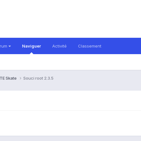
orum
Naviguer
Activité
Classement
TE Skate
Souci root 2.3.5