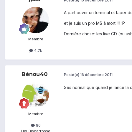
A part ouvrir un terminal et taper de
et je suis un pro M$ à mort !!!! :P
Dernière chose: les live CD (ou usb)
Membre
4,7k
Bénou40
Posté(e)
16 décembre 2011
Ses normal que quand je lance la 
Membre
80
Lieu
Biscarrosse