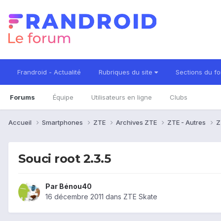
Frandroid - Actualité
Rubriques du site
Sections du f
Forums
Équipe
Utilisateurs en ligne
Clubs
Accueil
Smartphones
ZTE
Archives ZTE
ZTE - Autres
Z
Souci root 2.3.5
Par
Bénou40
16 décembre 2011
dans
ZTE Skate