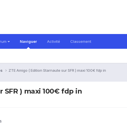
orum
Naviguer
Activité
Classement
es
ZTE Amigo ( Edition Starnaute sur SFR ) maxi 100€ fdp in
r SFR ) maxi 100€ fdp in
s