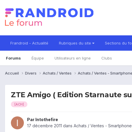
Frandroid - Actualité
Rubriques du site
Sections du f
Forums
Équipe
Utilisateurs en ligne
Clubs
Accueil
Divers
Achats / Ventes
Achats / Ventes - Smartphon
ZTE Amigo ( Edition Starnaute su
[ACH]
Par
Intothefire
17 décembre 2011
dans
Achats / Ventes - Smartphone