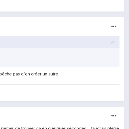
t'empêche pas d'en créer un autre
 permis de trouver ca en quelques secondes ... faudrais ptetre