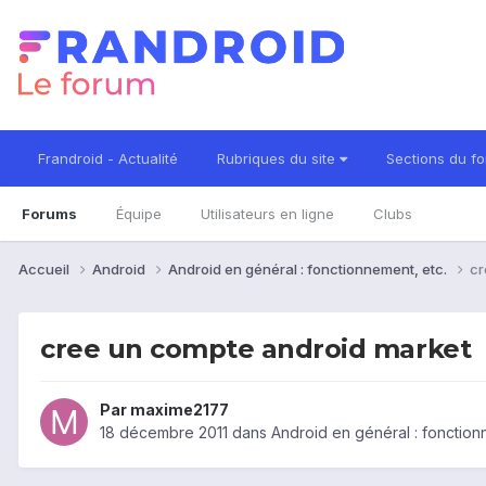
Frandroid - Actualité
Rubriques du site
Sections du f
Forums
Équipe
Utilisateurs en ligne
Clubs
Accueil
Android
Android en général : fonctionnement, etc.
cr
cree un compte android market
Par
maxime2177
18 décembre 2011
dans
Android en général : fonction