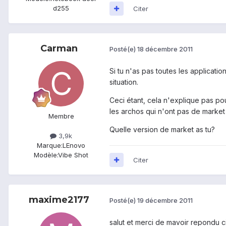
d255
Citer
Carman
Posté(e)
18 décembre 2011
Si tu n'as pas toutes les applicat
situation.
Ceci étant, cela n'explique pas pou
les archos qui n'ont pas de market 
Membre
Quelle version de market as tu?
3,9k
Marque:
LEnovo
Modèle:
Vibe Shot
Citer
maxime2177
Posté(e)
19 décembre 2011
salut et merci de mavoir repondu ci 