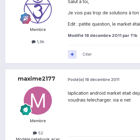
Salut à toi,
Je vois pas trop de solutions à ton
Edit : petite question, le market étai
Membre
Modifié
18 décembre 2011
par T!b
1,9k
Citer
maxime2177
Posté(e)
18 décembre 2011
laplication android market etait dej
voudrais telecharger. via e net
Membre
52
Modèle:
netebook acer