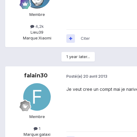
Membre
4,2k
Lieu
39
Marque:
Xiaomi
Citer
1 year later...
falain30
Posté(e)
20 avril 2013
Je veut cree un compt mai je nariv
Membre
1
Marque:
galaxi