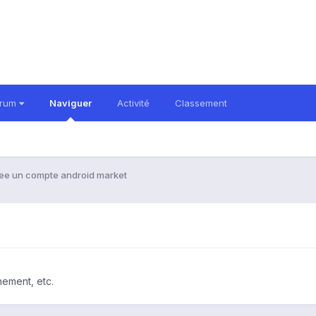
orum
Naviguer
Activité
Classement
ee un compte android market
nement, etc.