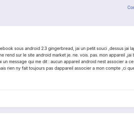
Co
tebook sous android 2.3 gingerbread, jai un petit souci ,dessus jai l
me rend sur le site android market je. ne. vois. pas. mon appareil ,ja
i un message qui me dit : aucun appareil android nest associer a ce 
 rien ny fait toujours pas dappareil associer a mon compte ,ci que