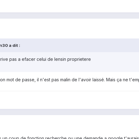
30 a dit :
rive pas a efacer celui de lensin proprietere
aut son mot de passe, il n'est pas malin de l'avoir laissé. Mais ça ne 
ais un coup de fonction recherche ou une demande a google t'aurais