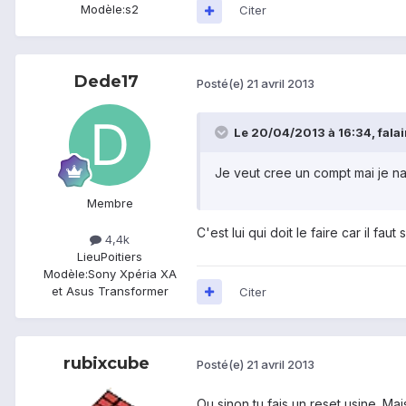
Modèle:
s2
Citer
Dede17
Posté(e)
21 avril 2013
Le 20/04/2013 à 16:34, falain
Je veut cree un compt mai je na
Membre
C'est lui qui doit le faire car il f
4,4k
Lieu
Poitiers
Modèle:
Sony Xpéria XA
et Asus Transformer
Citer
rubixcube
Posté(e)
21 avril 2013
Ou sinon tu fais un reset usine. M