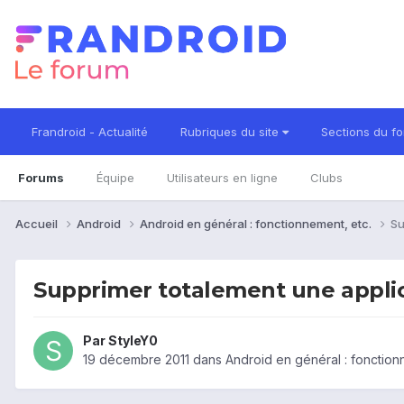
Frandroid - Actualité
Rubriques du site
Sections du f
Forums
Équipe
Utilisateurs en ligne
Clubs
Accueil
Android
Android en général : fonctionnement, etc.
Su
Supprimer totalement une appli
Par
StyleY0
19 décembre 2011
dans
Android en général : fonction