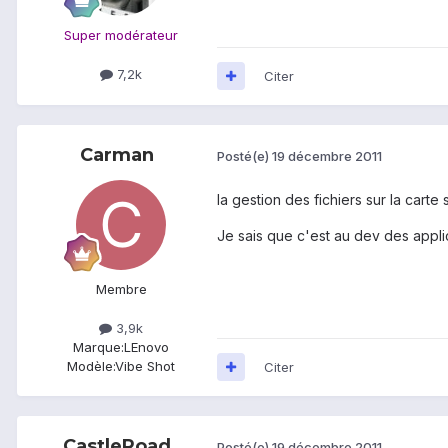
Super modérateur
7,2k
Citer
Carman
Posté(e)
19 décembre 2011
la gestion des fichiers sur la carte
Je sais que c'est au dev des applic
Membre
3,9k
Marque:
LEnovo
Modèle:
Vibe Shot
Citer
CastleRoad
Posté(e)
19 décembre 2011