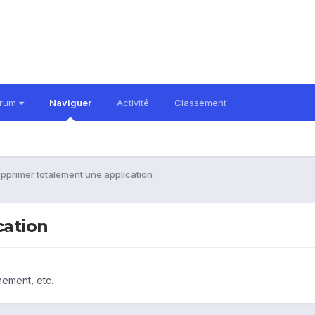
orum
Naviguer
Activité
Classement
pprimer totalement une application
cation
nement, etc.