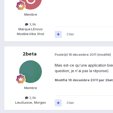
Membre
3,9k
Marque:
LEnovo
Modèle:
Vibe Shot
Citer
2beta
Posté(e)
19 décembre 2011
(modifié)
Mais est-ce qu'une application bien
question, je n'ai pas la réponse)
Modifié
19 décembre 2011
par 2bet
Membre
2,9k
Lieu
Suisse, Morges
Citer