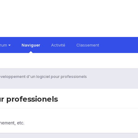
orum
Naviguer
Activité
Classement
veloppement d'un logiciel pour professionels
r professionels
nement, etc.