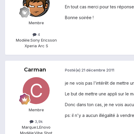
En tout cas merci pour tes réponse
Bonne soirée !
Membre
4
Modèle:
Sony Ericsson
Xperia Arc S
Carman
Posté(e)
21 décembre 2011
je ne vois pas l'intérêt de mettre u
Le but de mettre une appli sur le
Donc dans ton cas, je ne vois aucu
Membre
ps: il n'y a aucun illégalité à vend
3,9k
Marque:
LEnovo
Modèle:
Vibe Shot