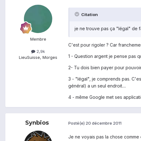
Citation
je ne trouve pas ça "légal" de f
Membre
C'est pour rigoler ? Car francheme
2,9k
1 - Question argent je pense pas q
Lieu
Suisse, Morges
2- Tu dois bien payer pour pouvoir 
3 - "légal", je comprends pas. C'e
général) a un seul endroit....
4 - même Google met ses application
Synbios
Posté(e)
20 décembre 2011
Je ne voyais pas la chose comme ç