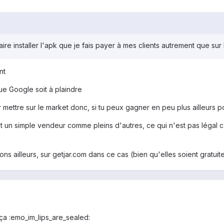
aire installer l'apk que je fais payer à mes clients autrement que sur
nt
ue Google soit à plaindre
mettre sur le market donc, si tu peux gagner en peu plus ailleurs pou
st un simple vendeur comme pleins d'autres, ce qui n'est pas légal 
s ailleurs, sur getjar.com dans ce cas (bien qu'elles soient gratuit
a :emo_im_lips_are_sealed: