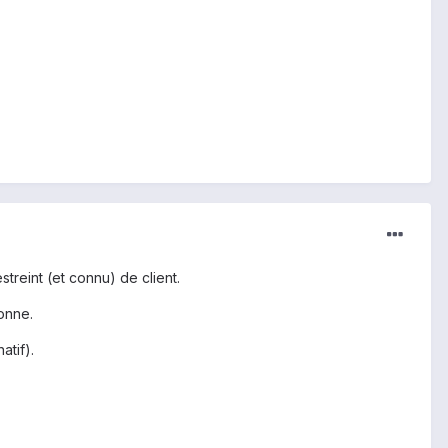
streint (et connu) de client.
onne.
atif).