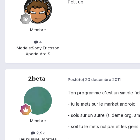
Petit up !
Membre
4
Modèle:
Sony Ericsson
Xperia Arc S
2beta
Posté(e)
20 décembre 2011
Ton programme c'est un simple fic
- tu le mets sur le market android
- sois sur un autre (slideme.org, am
Membre
- soit tu le mets nul par et les gens
2,9k
-....
Lieu
Suisse, Morges