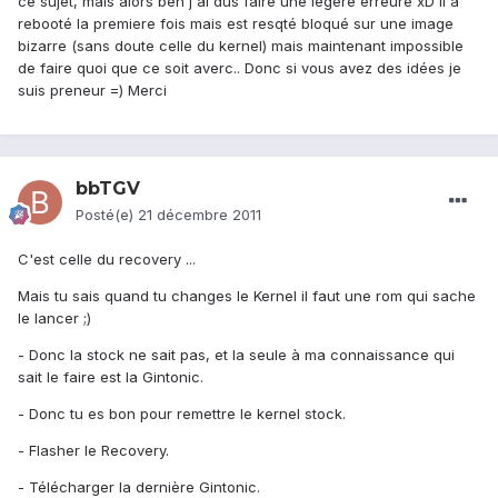
ce sujet, mais alors beh j'ai dus faire une legere erreure xD Il a
rebooté la premiere fois mais est resqté bloqué sur une image
bizarre (sans doute celle du kernel) mais maintenant impossible
de faire quoi que ce soit averc.. Donc si vous avez des idées je
suis preneur =) Merci
bbTGV
Posté(e)
21 décembre 2011
C'est celle du recovery ...
Mais tu sais quand tu changes le Kernel il faut une rom qui sache
le lancer ;)
- Donc la stock ne sait pas, et la seule à ma connaissance qui
sait le faire est la Gintonic.
- Donc tu es bon pour remettre le kernel stock.
- Flasher le Recovery.
- Télécharger la dernière Gintonic.