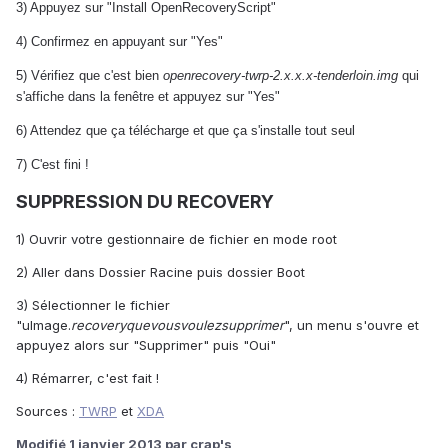
3) Appuyez sur "Install OpenRecoveryScript"
4) Confirmez en appuyant sur "Yes"
5) Vérifiez que c'est bien
openrecovery-twrp-2.x.x.x-tenderloin.img
qui
s'affiche dans la fenêtre et appuyez sur "Yes"
6) Attendez que ça télécharge et que ça s'installe tout seul
7) C'est fini !
SUPPRESSION DU RECOVERY
1) Ouvrir votre gestionnaire de fichier en mode root
2) Aller dans Dossier Racine puis dossier Boot
3) Sélectionner le fichier
"uImage.
recoveryquevousvoulezsupprimer
", un menu s'ouvre et
appuyez alors sur "Supprimer" puis "Oui"
4) Rémarrer, c'est fait !
Sources :
TWRP
et
XDA
Modifié
1 janvier 2013
par crap's