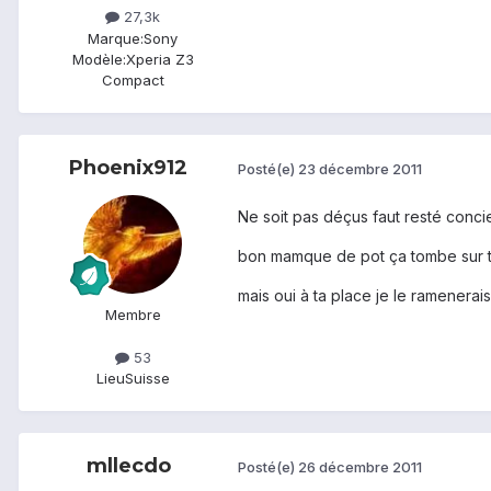
27,3k
Marque:
Sony
Modèle:
Xperia Z3
Compact
Phoenix912
Posté(e)
23 décembre 2011
Ne soit pas déçus faut resté conci
bon mamque de pot ça tombe sur to
mais oui à ta place je le ramenerais
Membre
53
Lieu
Suisse
mllecdo
Posté(e)
26 décembre 2011