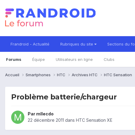
Frandroid - Actualité
Rubriques du site
Sections du f
Forums
Équipe
Utilisateurs en ligne
Clubs
Accueil
Smartphones
HTC
Archives HTC
HTC Sensation
Problème batterie/chargeur
Par
mllecdo
22 décembre 2011
dans
HTC Sensation XE