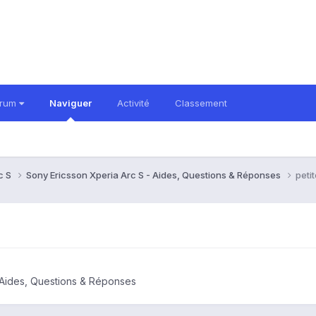
orum
Naviguer
Activité
Classement
c S
Sony Ericsson Xperia Arc S - Aides, Questions & Réponses
peti
 Aides, Questions & Réponses