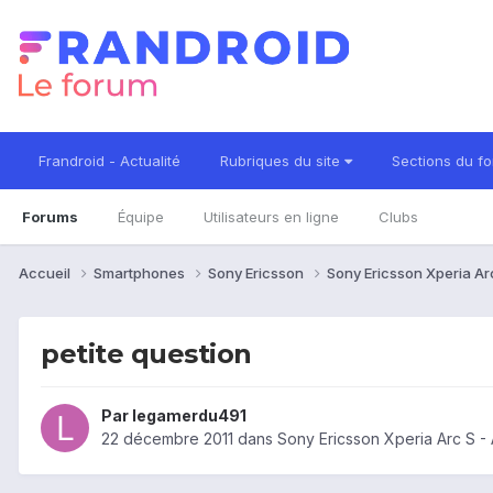
Frandroid - Actualité
Rubriques du site
Sections du f
Forums
Équipe
Utilisateurs en ligne
Clubs
Accueil
Smartphones
Sony Ericsson
Sony Ericsson Xperia Ar
petite question
Par
legamerdu491
22 décembre 2011
dans
Sony Ericsson Xperia Arc S -