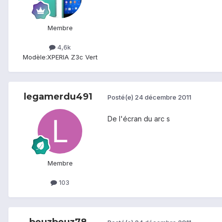
Membre
4,6k
Modèle:
XPERIA Z3c Vert
legamerdu491
Posté(e)
24 décembre 2011
De l'écran du arc s
Membre
103
beuzbeuz78