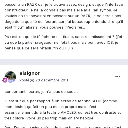
passer à un RAZR car je le trouve assez design, et que l'interface
constructeur, je ne la connais pas mais elle m'a l'air sympa. Je
voulais en fait savoir si en passant sur un RAZR, je ne serais pas
déçu de la qualité de l'écran, car j'ai beaucoup entendu dire qu'il
était "flou", alors si vous pouviez m'éclairer...
Ps : est-ce que le téléphone est fluide, sans ralentissement ? (j'ai
vu que la partie navigateur ne l'était pas mais bon, avec ICS, je
pense que ce sera rétabli...fin du HS :)
elsignor
Posté(e)
23 décembre 2011
concernant l'ecran, je n'ai pas de soucis.
C'est sur que par rapport à un ecran de techno SLCD (comme
mon desire) ça fait un peu moins propre mais c'est
essentiellement du à la techno AMOLED, qui est très contrasté et
très coloré (voire un peu trop mais on s'y habitue).
Pour l'ecran le mieux c'est de le tester, va voir en magasin, c'est