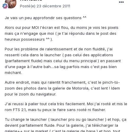
Posté(e)
23 décembre 2011
Je vais un peu approfondir ses questions ^^
Alors oui pour MOI l'écran est flou, du moins je vois les pixels
mais ça n'engage que moi ( je t'ai répondu dans le post des
heureux possesseurs ^^ ).
Pour les problème de ralentissement et de non fluidité, j'ai
ressenti cela dans le launcher ( pas celui des applications
(parfaitement fluide) mais celui du menu principal ) en passant
d'une page à l'autre bah....sa lag parfois mais c'est pas bien
méchant.
Autre endroit, mais qui ralentit franchement, c'est le pinch-to-
zoom des photos dans la galerie de Motorola, c'est lent ! Idem
pour le zoom du navigateur.
J'ai reussi à palier tout cela très facilement. Moi j'ai rooté et mis le
rom FTS 2.1, mais tu peux le faire sans rooté ni flasher.
Tu change le launcher ( launcher pro ou go launcher ) et hop, ça
devient parfaitement fluide. Pour la galerie, j'ai télécharger la
galerie++ sur le market ( c'est la galerie de base ) et hop, tout