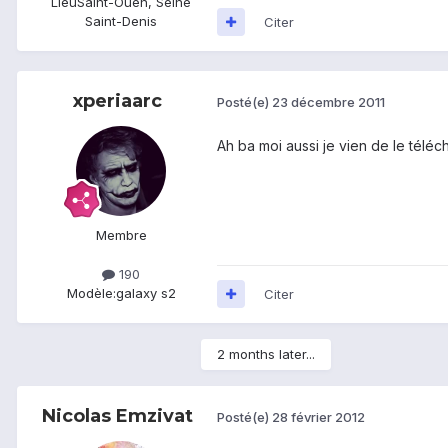
Lieu
Saint-Ouen, Seine
Saint-Denis
Citer
xperiaarc
Posté(e)
23 décembre 2011
Ah ba moi aussi je vien de le télé
Membre
190
Modèle:
galaxy s2
Citer
2 months later...
Nicolas Emzivat
Posté(e)
28 février 2012