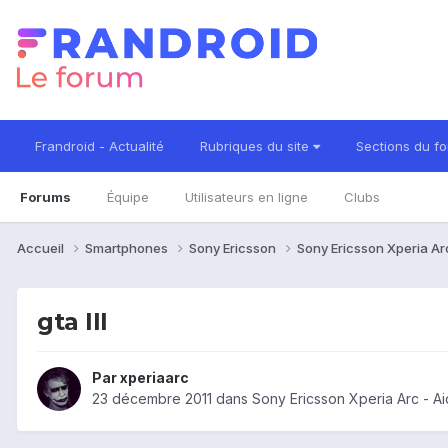
Frandroid - Actualité
Rubriques du site
Sections du f
Forums
Équipe
Utilisateurs en ligne
Clubs
Accueil
Smartphones
Sony Ericsson
Sony Ericsson Xperia A
gta III
Par
xperiaarc
23 décembre 2011
dans
Sony Ericsson Xperia Arc - A