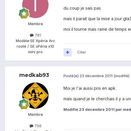
du coup je sais pas
mais il parait que la mise a jour gta
Membre
moi il tourne mais rame de temps en
781
Modèle:
SE Xpéria Arc
rooté / SE xPéria x10
mini pro
Citer
medkab93
Posté(e)
23 décembre 2011
(modifié)
Moi je l'ai aussi pris en apk
mais quand je le cherchais il y a un
Modifié
23 décembre 2011
par me
Membre
756