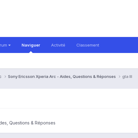
orum
Naviguer
Activité
Classement
rc
Sony Ericsson Xperia Arc - Aides, Questions & Réponses
gta III
ides, Questions & Réponses