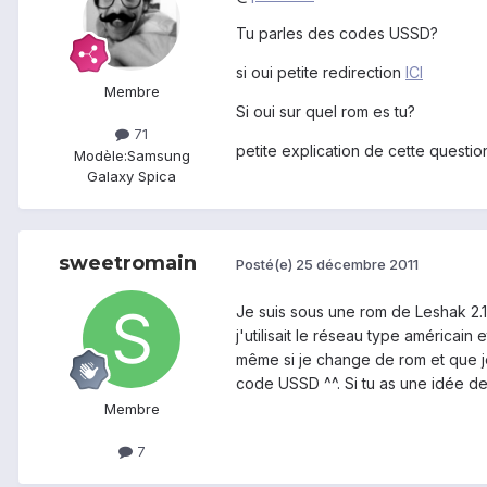
Tu parles des codes USSD?
si oui petite redirection
ICI
Membre
Si oui sur quel rom es tu?
71
petite explication de cette questio
Modèle:
Samsung
Galaxy Spica
sweetromain
Posté(e)
25 décembre 2011
Je suis sous une rom de Leshak 2.1
j'utilisait le réseau type américain
même si je change de rom et que je
code USSD ^^. Si tu as une idée de
Membre
7