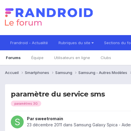
Frandroid - Actualité
Rubriques du site
Sections du f
Forums
Équipe
Utilisateurs en ligne
Clubs
Accueil
Smartphones
Samsung
Samsung - Autres Modèles
paramètre du service sms
paramètres 3G
Par
sweetromain
23 décembre 2011
dans
Samsung Galaxy Spica - Aide