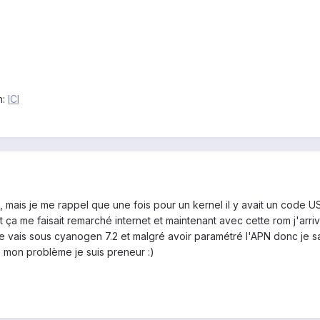
n:
ICI
, mais je me rappel que une fois pour un kernel il y avait un code 
 et ça me faisait remarché internet et maintenant avec cette rom j'arri
 vais sous cyanogen 7.2 et malgré avoir paramétré l'APN donc je sais
 mon problème je suis preneur :)