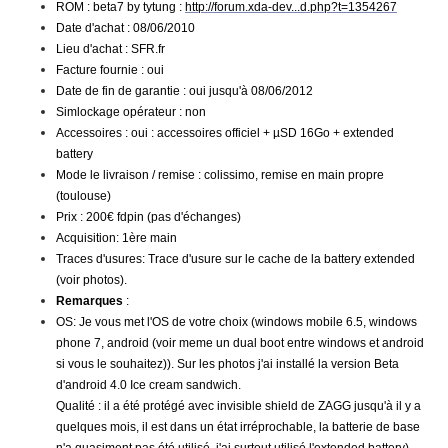
ROM : beta7 by tytung :
http://forum.xda-dev...d.php?t=1354267
Date d'achat : 08/06/2010
Lieu d'achat : SFR.fr
Facture fournie : oui
Date de fin de garantie : oui jusqu'à 08/06/2012
Simlockage opérateur : non
Accessoires : oui : accessoires officiel + µSD 16Go + extended
battery
Mode le livraison / remise : colissimo, remise en main propre
(toulouse)
Prix : 200€ fdpin (pas d'échanges)
Acquisition: 1ère main
Traces d'usures: Trace d'usure sur le cache de la battery extended
(voir photos).
Remarques
:
OS: Je vous met l'OS de votre choix (windows mobile 6.5, windows
phone 7, android (voir meme un dual boot entre windows et android
si vous le souhaitez)). Sur les photos j'ai installé la version Beta
d'android 4.0 Ice cream sandwich.
Qualité : il a été protégé avec invisible shield de ZAGG jusqu'à il y a
quelques mois, il est dans un état irréprochable, la batterie de base