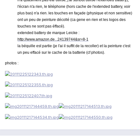
n'a quasiment pas été utilisé, j'ai surtout utilisé l'extended battery),
l'écran n'a rien, le téléphone (hors cache de l'extended battery, voir
plus bas) n'a rien. les touches en façade (physique et non sensitive)
ont un peu de peinture décollé (ca gene en rien et les logos des
touches ne sont pas éffacé).
extended battery de marque Leicke :
http://www.amazon.de...24139744&sr=8-1
la béquille est partie (je l'ai il suffit de la recoller) et la peinture c'est
un peu effacé sur le cache de la batterie (cf photos).
photos :