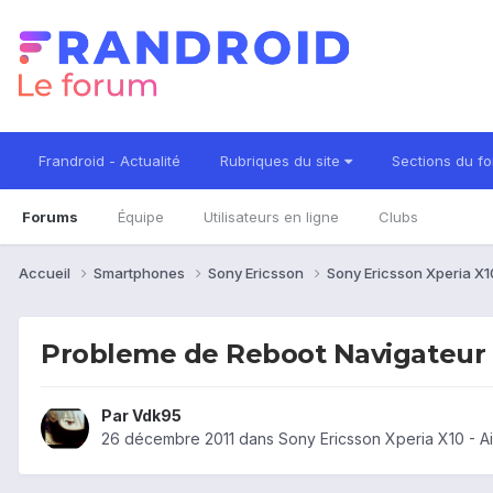
Frandroid - Actualité
Rubriques du site
Sections du f
Forums
Équipe
Utilisateurs en ligne
Clubs
Accueil
Smartphones
Sony Ericsson
Sony Ericsson Xperia X
Probleme de Reboot Navigateur 
Par
Vdk95
26 décembre 2011
dans
Sony Ericsson Xperia X10 - 