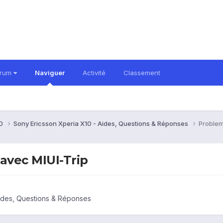
orum
Naviguer
Activité
Classement
10
Sony Ericsson Xperia X10 - Aides, Questions & Réponses
Problem
avec MIUI-Trip
Aides, Questions & Réponses