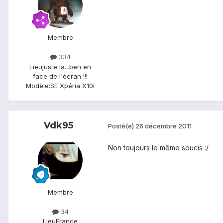
Membre
334
Lieu
juste la...ben en
face de l'écran !!!
Modèle:
SE Xpéria X10i
Vdk95
Posté(e)
26 décembre 2011
Non toujours le même soucis :/
Membre
34
Lieu
France