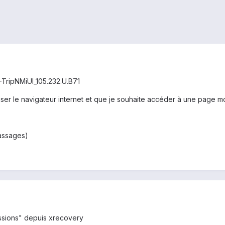
-TripNMiUI_105.232.U.B71
liser le navigateur internet et que je souhaite accéder à une page m
assages)
missions" depuis xrecovery