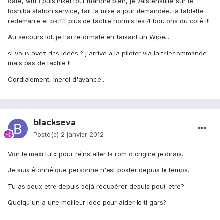
date, wifi ) puis nikel tout marche bien, je vais ensuite sur le
toshiba station service, fait la mise a jour demandée, la tablette
redemarre et paffff plus de tactile hormis les 4 boutons du coté !!!
Au secours lol, je l'ai reformaté en faisant un Wipe...
si vous avez des idees ? j'arrive a la piloter via la telecommande
mais pas de tactile !!
Cordialement, merci d'avance...
blackseva
Posté(e)
2 janvier 2012
Voir le maxi tuto pour réinstaller la rom d'origine je dirais.
Je suis étonné que personne n'est poster depuis le temps.
Tu as peux etre depuis déjà récupérer depuis peut-etre?
Quelqu'un a une meilleur idée pour aider le ti gars?