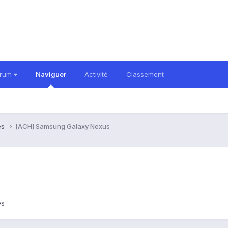
orum
Naviguer
Activité
Classement
es
[ACH] Samsung Galaxy Nexus
es