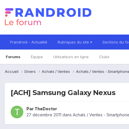
Frandroid - Actualité
Rubriques du site
Sections du f
Forums
Équipe
Utilisateurs en ligne
Clubs
Accueil
Divers
Achats / Ventes
Achats / Ventes - Smartphon
[ACH] Samsung Galaxy Nexus
Par
TheDoctor
27 décembre 2011
dans
Achats / Ventes - Smartphon