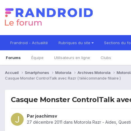
Frandroid - Actualité
Rubriques du site
Sections du f
Forums
Équipe
Utilisateurs en ligne
Clubs
Accueil
Smartphones
Motorola
Archives Motorola
Motorol
Casque Monster ControlTalk avec Razr ( télécommande filiaire )
Casque Monster ControlTalk avec 
Par
joachimsv
27 décembre 2011
dans
Motorola Razr - Aides, Ques