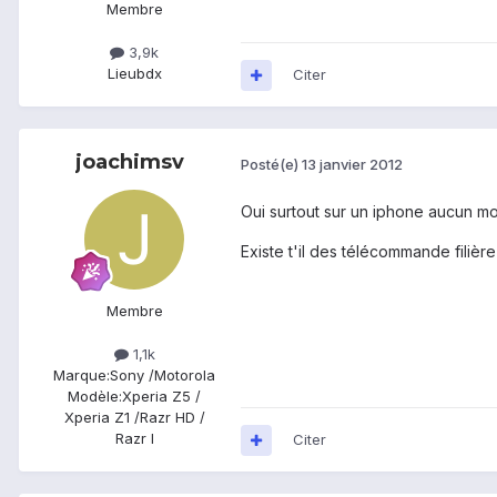
Membre
3,9k
Lieu
bdx
Citer
joachimsv
Posté(e)
13 janvier 2012
Oui surtout sur un iphone aucun mo
Existe t'il des télécommande filièr
Membre
1,1k
Marque:
Sony /Motorola
Modèle:
Xperia Z5 /
Xperia Z1 /Razr HD /
Razr I
Citer