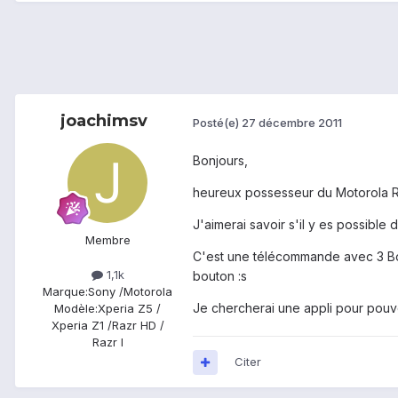
joachimsv
Posté(e)
27 décembre 2011
Bonjours,
heureux possesseur du Motorola R
J'aimerai savoir s'il y es possible
Membre
C'est une télécommande avec 3 Bou
1,1k
bouton :s
Marque:
Sony /Motorola
Je chercherai une appli pour pouv
Modèle:
Xperia Z5 /
Xperia Z1 /Razr HD /
Razr I
Citer