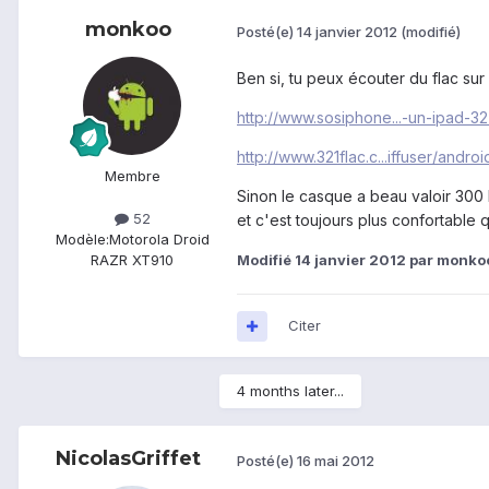
monkoo
Posté(e)
14 janvier 2012
(modifié)
Ben si, tu peux écouter du flac su
http://www.sosiphone...-un-ipad-3
http://www.321flac.c...iffuser/androi
Membre
Sinon le casque a beau valoir 300 b
52
et c'est toujours plus confortable 
Modèle:
Motorola Droid
Modifié
14 janvier 2012
par monko
RAZR XT910
Citer
4 months later...
NicolasGriffet
Posté(e)
16 mai 2012