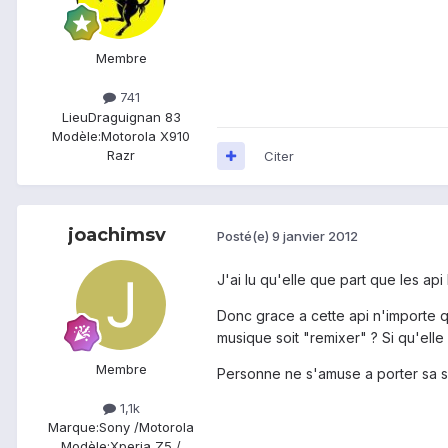
Membre
741
Lieu
Draguignan 83
Modèle:
Motorola X910
Razr
Citer
joachimsv
Posté(e)
9 janvier 2012
J'ai lu qu'elle que part que les ap
Donc grace a cette api n'importe q
musique soit "remixer" ? Si qu'elle 
Membre
Personne ne s'amuse a porter sa su
1,1k
Marque:
Sony /Motorola
Modèle:
Xperia Z5 /