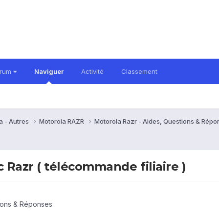
orum
Naviguer
Activité
Classement
a - Autres
Motorola RAZR
Motorola Razr - Aides, Questions & Rép
Razr ( télécommande filiaire )
tions & Réponses