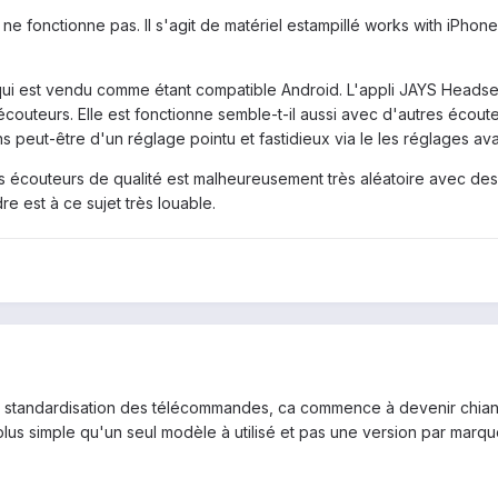
 fonctionne pas. Il s'agit de matériel estampillé works with iPhone d
qui est vendu comme étant compatible Android. L'appli JAYS Headset
outeurs. Elle est fonctionne semble-t-il aussi avec d'autres écout
ns peut-être d'un réglage pointu et fastidieux via le les réglages ava
des écouteurs de qualité est malheureusement très aléatoire avec des
e est à ce sujet très louable.
ne standardisation des télécommandes, ca commence à devenir chiant d
us simple qu'un seul modèle à utilisé et pas une version par marque