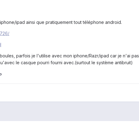
r iphone/ipad ainsi que pratiquement tout téléphone android.
2726/
d
oules, parfois je l'utilise avec mon iphone/Razr/ipad car je n'ai pa
qu'avec le casque pourri fourni avec.(surtout le système antibruit)
o