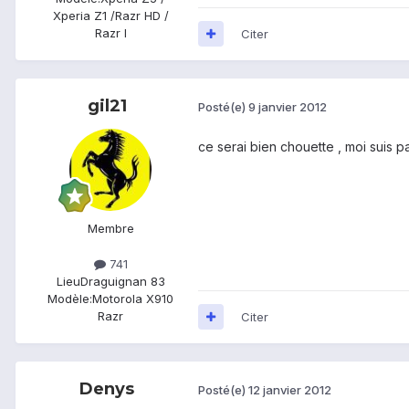
Xperia Z1 /Razr HD /
Razr I
Citer
gil21
Posté(e)
9 janvier 2012
ce serai bien chouette , moi suis 
Membre
741
Lieu
Draguignan 83
Modèle:
Motorola X910
Razr
Citer
Denys
Posté(e)
12 janvier 2012