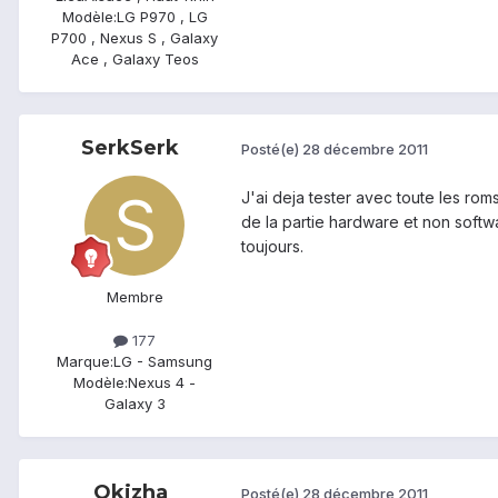
Modèle:
LG P970 , LG
P700 , Nexus S , Galaxy
Ace , Galaxy Teos
SerkSerk
Posté(e)
28 décembre 2011
J'ai deja tester avec toute les r
de la partie hardware et non softwar
toujours.
Membre
177
Marque:
LG - Samsung
Modèle:
Nexus 4 -
Galaxy 3
Okizha
Posté(e)
28 décembre 2011