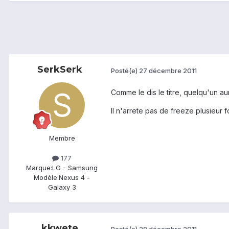
SerkSerk
Posté(e)
27 décembre 2011
Comme le dis le titre, quelqu'un a
Il n'arrete pas de freeze plusieur f
Membre
177
Marque:
LG - Samsung
Modèle:
Nexus 4 -
Galaxy 3
kkwete
Posté(e)
28 décembre 2011