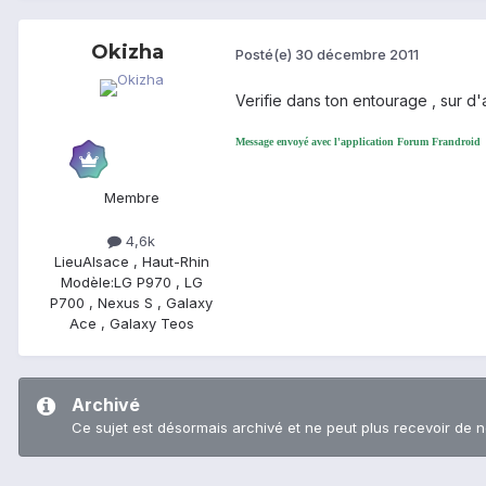
Okizha
Posté(e)
30 décembre 2011
Verifie dans ton entourage , sur d'a
Message envoyé avec l'application Forum Frandroid
Membre
4,6k
Lieu
Alsace , Haut-Rhin
Modèle:
LG P970 , LG
P700 , Nexus S , Galaxy
Ace , Galaxy Teos
Archivé
Ce sujet est désormais archivé et ne peut plus recevoir de 