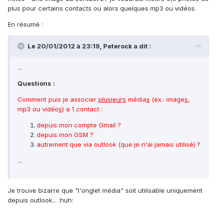
plus pour certains contacts ou alors quelques mp3 ou vidéos.
En résumé :
Le 20/01/2012 à 23:19, Peterock a dit :
...
Questions :
Comment puis je associer
plusieurs
média
s
(ex.: image
s
,
mp3 ou vidéo
s
) a 1 contact :
depuis mon compte Gmail ?
depuis mon GSM ?
autrement que via outlook (que je n'ai jamais utilisé) ?
...
Je trouve bizarre que "l'onglet média" soit utilisable uniquement
depuis outlook... :huh: