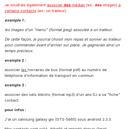
Je voudrais également
associer
des
médias
(ex.:
des
images)
a
certains contacts
(ex.: un traiteur)
.
exemple 1 :
les images d'un "menu" (format jpeg) associée a un traiteur.
De cette façon, je pourrai choisir mon repas et sonner au traiteur
pour commander avant d'arriver sur place.
Je gagnerais ainsi un
temps précieux.
exemple 2 :
associer
les
horraires de bus (format pdf) au numéro de
téléphone d'information de transport en commun
exemple 3 :
associer des sets éléctro (format mp3) d'un ami DJ a sa "fiche"
contact.
pour infos :
J'ai un samsung galaxy gio (GTS-5660) sous android 2.3.3.
Mes contacts sont créé, détaillé et importé depuis Gmail.