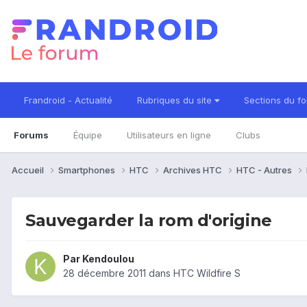
Frandroid - Actualité
Rubriques du site
Sections du f
Forums
Équipe
Utilisateurs en ligne
Clubs
Accueil
Smartphones
HTC
Archives HTC
HTC - Autres
Sauvegarder la rom d'origine
Par
Kendoulou
28 décembre 2011
dans
HTC Wildfire S