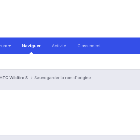
orum
Naviguer
Activité
Classement
HTC Wildfire S
Sauvegarder la rom d'origine