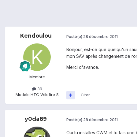
Kendoulou
Posté(e)
28 décembre 2011
Bonjour, est-ce que quelqu'un sau
mon SAV après changement de rom...
Merci d'avance.
Membre
39
Modèle:
HTC Wildfire S
Citer
y0da89
Posté(e)
28 décembre 2011
Oui tu installes CWM et tu fais une