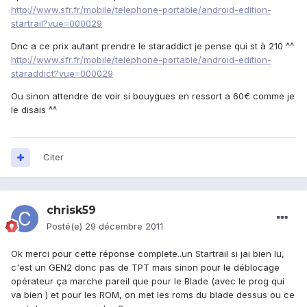
http://www.sfr.fr/mobile/telephone-portable/android-edition-
startrail?vue=000029
Dnc a ce prix autant prendre le staraddict je pense qui st à 210 ^^
http://www.sfr.fr/mobile/telephone-portable/android-edition-
staraddict?vue=000029
Ou sinon attendre de voir si bouygues en ressort a 60€ comme je
le disais ^^
Citer
chrisk59
Posté(e)
29 décembre 2011
Ok merci pour cette réponse complete..un Startrail si jai bien lu,
c'est un GEN2 donc pas de TPT mais sinon pour le déblocage
opérateur ça marche pareil que pour le Blade (avec le prog qui
va bien ) et pour les ROM, on met les roms du blade dessus ou ce