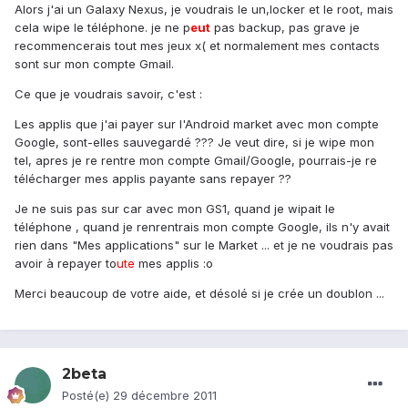
Alors j'ai un Galaxy Nexus, je voudrais le un,locker et le root, mais
cela wipe le téléphone. je ne p
eu
t
pas backup, pas grave je
recommencerais tout mes jeux x( et normalement mes contacts
sont sur mon compte Gmail.
Ce que je voudrais savoir, c'est :
Les applis que j'ai payer sur l'Android market avec mon compte
Google, sont-elles sauvegardé ??? Je veut dire, si je wipe mon
tel, apres je re rentre mon compte Gmail/Google, pourrais-je re
télécharger mes applis payante sans repayer ??
Je ne suis pas sur car avec mon GS1, quand je wipait le
téléphone , quand je renrentrais mon compte Google, ils n'y avait
rien dans "Mes applications" sur le Market ... et je ne voudrais pas
avoir à repayer to
ute
mes applis :o
Merci beaucoup de votre aide, et désolé si je crée un doublon ...
2beta
Posté(e)
29 décembre 2011