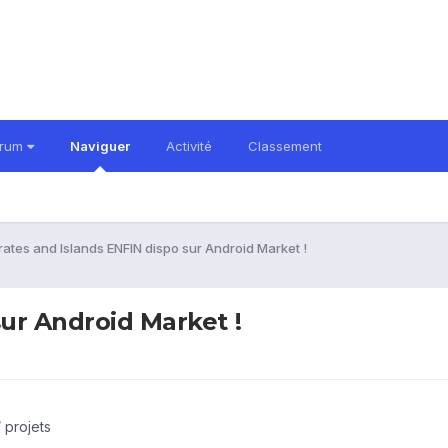
orum
Naviguer
Activité
Classement
rates and Islands ENFIN dispo sur Android Market !
sur Android Market !
 projets