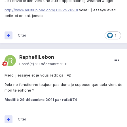
Je t'envoi le lien vers une autre application lg weatherwidget
http://www.multiupload.com/TDRZ9ZB9DI
voila :-) essaye avec
celle-ci on sait jamais
Citer
1
RaphaëlLebon
Posté(e)
29 décembre 2011
Merci j'essaye et je vous redit ça ! =D
9ela ne fonctionne toujour pas donc je suppose que cela vient de
mon telephone ?
Modifié
29 décembre 2011
par rafa974
Citer