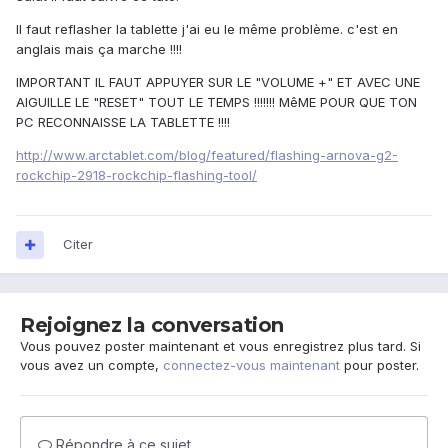
Il faut reflasher la tablette j'ai eu le même problème. c'est en
anglais mais ça marche !!!!
IMPORTANT IL FAUT APPUYER SUR LE "VOLUME +" ET AVEC UNE
AIGUILLE LE "RESET" TOUT LE TEMPS !!!!!!! MêME POUR QUE TON
PC RECONNAISSE LA TABLETTE !!!!
http://www.arctablet.com/blog/featured/flashing-arnova-g2-
rockchip-2918-rockchip-flashing-tool/
Citer
Rejoignez la conversation
Vous pouvez poster maintenant et vous enregistrez plus tard. Si
vous avez un compte,
connectez-vous maintenant
pour poster.
Répondre à ce sujet…