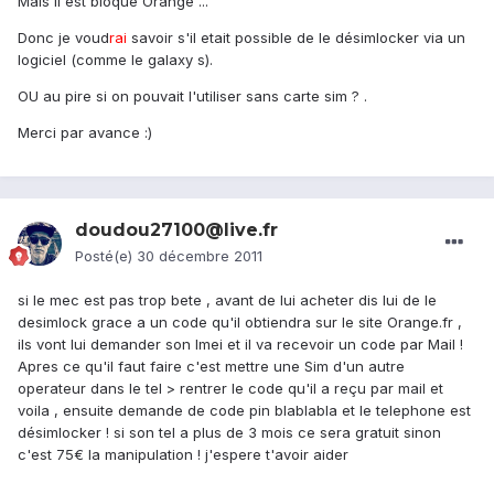
Mais il est bloqué Orange ...
Donc je voud
rai
savoir s'il etait possible de le désimlocker via un
logiciel (comme le galaxy s).
OU au pire si on pouvait l'utiliser sans carte sim ? .
Merci par avance :)
doudou27100@live.fr
Posté(e)
30 décembre 2011
si le mec est pas trop bete , avant de lui acheter dis lui de le
desimlock grace a un code qu'il obtiendra sur le site Orange.fr ,
ils vont lui demander son Imei et il va recevoir un code par Mail !
Apres ce qu'il faut faire c'est mettre une Sim d'un autre
operateur dans le tel > rentrer le code qu'il a reçu par mail et
voila , ensuite demande de code pin blablabla et le telephone est
désimlocker ! si son tel a plus de 3 mois ce sera gratuit sinon
c'est 75€ la manipulation ! j'espere t'avoir aider