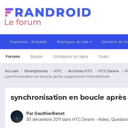
Frandroid - Actualité
Rubriques du site
Sections du f
Forums
Équipe
Utilisateurs en ligne
Clubs
Accueil
Smartphones
HTC
Archives HTC
HTC Desire
H
synchronisation en boucle après suppression friendstream
synchronisation en boucle après
Par
GauthierBenat
30 décembre 2011
dans
HTC Desire - Aides, Questio