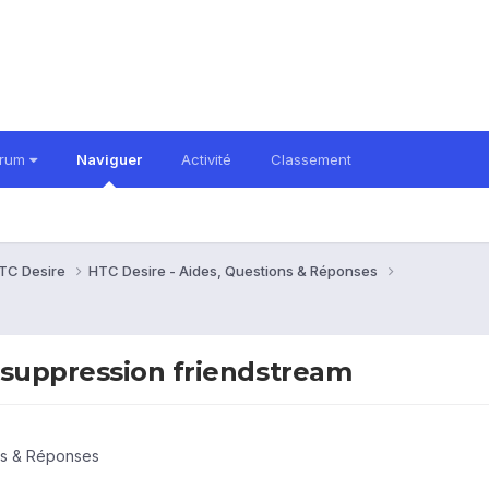
orum
Naviguer
Activité
Classement
TC Desire
HTC Desire - Aides, Questions & Réponses
 suppression friendstream
ns & Réponses