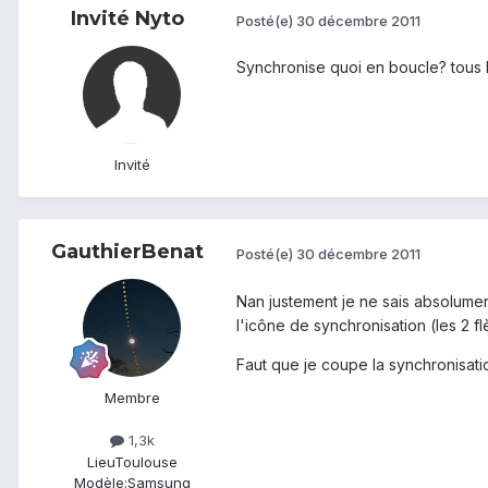
Invité Nyto
Posté(e)
30 décembre 2011
Synchronise quoi en boucle? tous
Invité
GauthierBenat
Posté(e)
30 décembre 2011
Nan justement je ne sais absolument
l'icône de synchronisation (les 2 f
Faut que je coupe la synchronisatio
Membre
1,3k
Lieu
Toulouse
Modèle:
Samsung