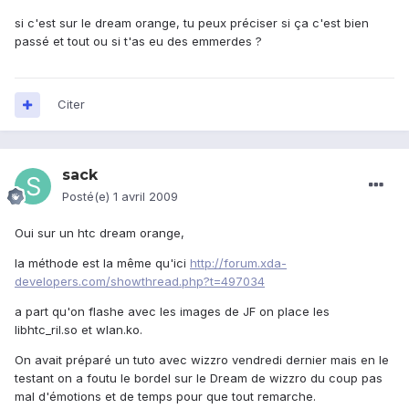
si c'est sur le dream orange, tu peux préciser si ça c'est bien
passé et tout ou si t'as eu des emmerdes ?
Citer
sack
Posté(e)
1 avril 2009
Oui sur un htc dream orange,
la méthode est la même qu'ici
http://forum.xda-
developers.com/showthread.php?t=497034
a part qu'on flashe avec les images de JF on place les
libhtc_ril.so et wlan.ko.
On avait préparé un tuto avec wizzro vendredi dernier mais en le
testant on a foutu le bordel sur le Dream de wizzro du coup pas
mal d'émotions et de temps pour que tout remarche.