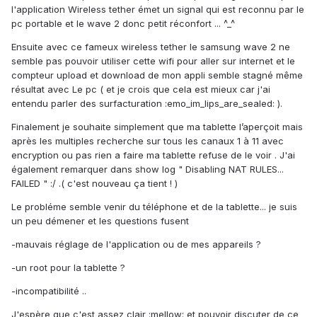
l'application Wireless tether émet un signal qui est reconnu par le
pc portable et le wave 2 donc petit réconfort ... ^_^
Ensuite avec ce fameux wireless tether le samsung wave 2 ne
semble pas pouvoir utiliser cette wifi pour aller sur internet et le
compteur upload et download de mon appli semble stagné même
résultat avec Le pc ( et je crois que cela est mieux car j'ai
entendu parler des surfacturation :emo_im_lips_are_sealed: ).
Finalement je souhaite simplement que ma tablette l’aperçoit mais
après les multiples recherche sur tous les canaux 1 à 11 avec
encryption ou pas rien a faire ma tablette refuse de le voir . J'ai
également remarquer dans show log " Disabling NAT RULES...
FAILED " :/ .( c'est nouveau ça tient ! )
Le probléme semble venir du téléphone et de la tablette... je suis
un peu démener et les questions fusent
-mauvais réglage de l'application ou de mes appareils ?
-un root pour la tablette ?
-incompatibilité ..
J'espère que c'est assez clair :mellow: et pouvoir discuter de ce