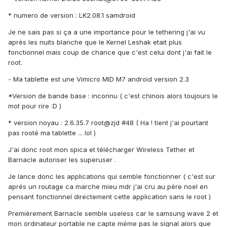
* numero de version : LK2.08.1 samdroid
Je ne sais pas si ça a une importance pour le tethering j'ai vu
après les nuits blanche que le Kernel Leshak etait plus
fonctionnel mais coup de chance que c'est celui dont j'ai fait le
root.
- Ma tablette est une Vimicro MID M7 android version 2.3
*Version de bande base : inconnu ( c'est chinois alors toujours le
mot pour rire :D )
* version noyau : 2.6.35.7 root@zjd #48 ( Ha ! tient j'ai pourtant
pas rooté ma tablette ... lol )
J'ai donc root mon spica et télécharger Wireless Tether et
Barnacle autoriser les superuser .
Je lance donc les applications qui semble fonctionner ( c'est sur
aprés un routage ca marche mieu mdr j'ai cru au père noel en
pensant fonctionnel directement cette application sans le root )
Premièrement Barnacle semble useless car le samsung wave 2 et
mon ordinateur portable ne capte méme pas le signal alors que