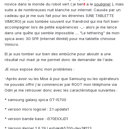
novice dans le monde du robot vert ( je tien
t
a le
souligner
), mais
suite a de nombreuses nuit blanche sur internet. Causée par un
cadeau qui je me suis fait pour les étrennes (UNE TABLETTE
VIMICRO) je suis tombée souvent sur frandroid qui ma fort bien
accompagner lors de petite expériences -_- alors je me lance
dans une quête qui semble impossible .... "Le tethering" de mon
spica avec 3G SFR (internet illimité) pour ma tablette chinoise
Vimicro.
Et je suis tomber sur bien des embûche pour aboutir a une
résultat nul :mad: je me permet donc de demander de l'aide.
JE vous expose donc mon problèmes :
-Après avoir vu les Mise à jour que Samsung ou les opérateurs
ne pouvais offrir j'ai commencer par ROOT mon téléphone via
Odin je me retrouver donc avec les caractéristique suivantes :
* samsung galaxy spica GT-I5700
* version micro logiciel : 2.1 update1
* version bande base : i570EXXJD1
* Version Kernel 2.6.29 Leshak@5700-dev7#123