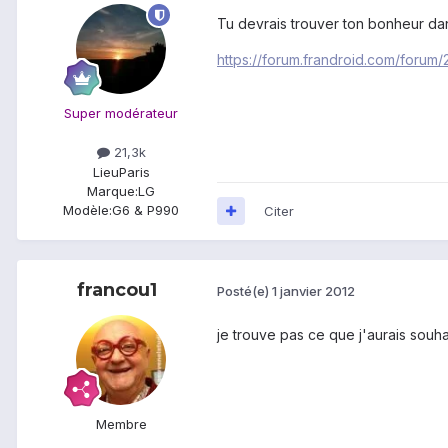
Tu devrais trouver ton bonheur dan
https://forum.frandroid.com/forum/
Super modérateur
21,3k
Lieu
Paris
Marque:
LG
Modèle:
G6 & P990
Citer
francou1
Posté(e)
1 janvier 2012
je trouve pas ce que j'aurais souha
Membre