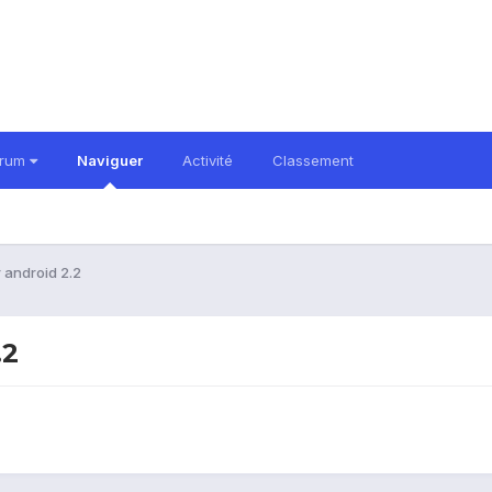
orum
Naviguer
Activité
Classement
r android 2.2
.2