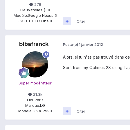
279
Lieu
Vitrolles (13)
Modèle:
Google Nexus 5
16GB + HTC One X
Citer
bibafranck
Posté(e)
1 janvier 2012
Alors, si tu n'as pas trouvé dans c
Sent from my Optimus 2X using Tap
Super modérateur
21,3k
Lieu
Paris
Marque:
LG
Modèle:
G6 & P990
Citer