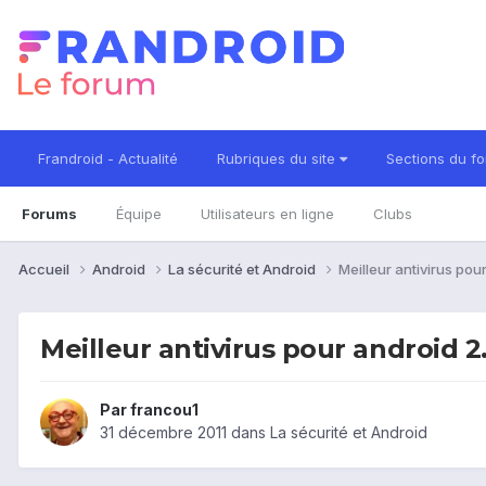
Frandroid - Actualité
Rubriques du site
Sections du f
Forums
Équipe
Utilisateurs en ligne
Clubs
Accueil
Android
La sécurité et Android
Meilleur antivirus pou
Meilleur antivirus pour android 2
Par
francou1
31 décembre 2011
dans
La sécurité et Android