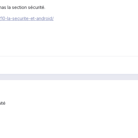
as la section sécurité.
210-la-securite-et-android/
ité