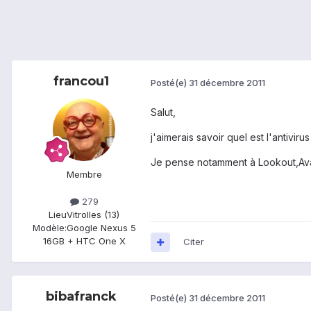
francou1
Posté(e)
31 décembre 2011
Salut,
j'aimerais savoir quel est l'antivi
Je pense notamment à Lookout,Avas
Membre
279
Lieu
Vitrolles (13)
Modèle:
Google Nexus 5
16GB + HTC One X
Citer
bibafranck
Posté(e)
31 décembre 2011