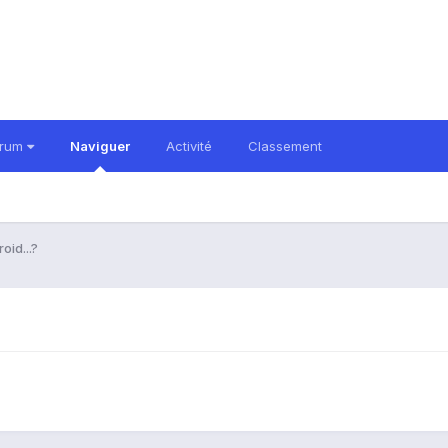
orum
Naviguer
Activité
Classement
oid...?