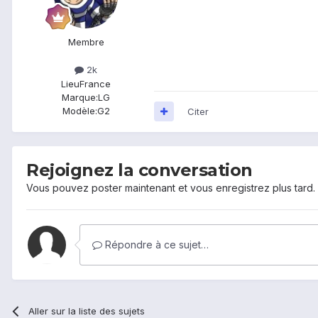
Membre
2k
Lieu
France
Marque:
LG
Modèle:
G2
Citer
Rejoignez la conversation
Vous pouvez poster maintenant et vous enregistrez plus tard
Répondre à ce sujet…
Aller sur la liste des sujets