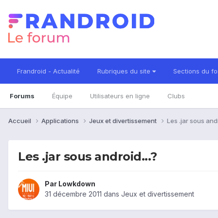
Frandroid - Actualité
Rubriques du site
Sections du f
Forums
Équipe
Utilisateurs en ligne
Clubs
Accueil
Applications
Jeux et divertissement
Les .jar sous andr
Les .jar sous android...?
Par
Lowkdown
31 décembre 2011
dans
Jeux et divertissement