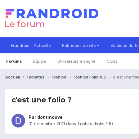
Frandroid - Actualité
Rubriques du site
Sections du f
Forums
Équipe
Utilisateurs en ligne
Clubs
Accueil
Tablettes
Toshiba
Toshiba Folio 100
c'est une foli
c'est une folio ?
Par
dontmoove
31 décembre 2011
dans
Toshiba Folio 100