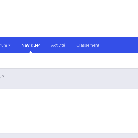
orum
Naviguer
Activité
Classement
o ?