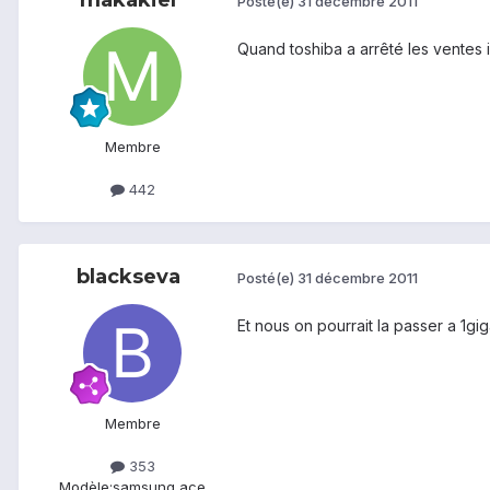
Posté(e)
31 décembre 2011
Quand toshiba a arrêté les ventes il
Membre
442
blackseva
Posté(e)
31 décembre 2011
Et nous on pourrait la passer a 1gi
Membre
353
Modèle:
samsung ace