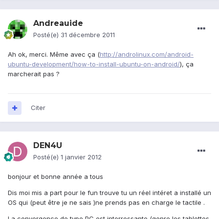
Andreauide
Posté(e)
31 décembre 2011
Ah ok, merci. Même avec ça (
http://androlinux.com/android-
ubuntu-development/how-to-install-ubuntu-on-android/
), ça
marcherait pas ?
Citer
DEN4U
Posté(e)
1 janvier 2012
bonjour et bonne année a tous
Dis moi mis a part pour le fun trouve tu un réel intéret a installé un
OS qui (peut être je ne sais )ne prends pas en charge le tactile .
La convergence de type PC est interressante (genre les tablettes