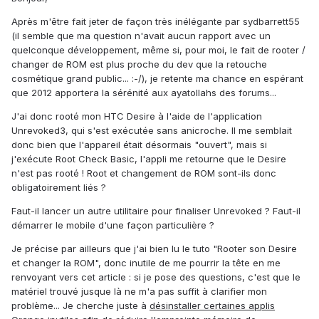
Après m'être fait jeter de façon très inélégante par sydbarrett55
(il semble que ma question n'avait aucun rapport avec un
quelconque développement, même si, pour moi, le fait de rooter /
changer de ROM est plus proche du dev que la retouche
cosmétique grand public... :-/), je retente ma chance en espérant
que 2012 apportera la sérénité aux ayatollahs des forums...
J'ai donc rooté mon HTC Desire à l'aide de l'application
Unrevoked3, qui s'est exécutée sans anicroche. Il me semblait
donc bien que l'appareil était désormais "ouvert", mais si
j'exécute Root Check Basic, l'appli me retourne que le Desire
n'est pas rooté ! Root et changement de ROM sont-ils donc
obligatoirement liés ?
Faut-il lancer un autre utilitaire pour finaliser Unrevoked ? Faut-il
démarrer le mobile d'une façon particulière ?
Je précise par ailleurs que j'ai bien lu le tuto "Rooter son Desire
et changer la ROM", donc inutile de me pourrir la tête en me
renvoyant vers cet article : si je pose des questions, c'est que le
matériel trouvé jusque là ne m'a pas suffit à clarifier mon
problème... Je cherche juste à
désinstaller certaines applis