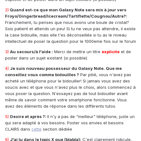
2)
Quand est-ce que mon
Galaxy Note
sera mis à jour vers
Froyo/Gingerbread/Icecream/Tartiflette/Cougnou/Autre?:
Franchement, tu penses que nous avons une boule de cristal?
Sois patient et attends un peu! Si tu ne veux pas attendre, il existe
la case bidouille, mais elle t'es déconseillée si tu as le niveau
intellectuel de poser la question pour le 1000eme fois sur le forum
3)
Au secours/à l'aide :
Merci de mettre un titre
explicite
et de
poster dans un sujet existant (si possible)
4)
Je suis nouveau possesseur du Galaxy Note. Que me
conseillez vous comme bidouilles ?
Par pitié, vous n'avez pas
acheté un téléphone pour le bidouiller! Si jamais vous avez des
soucis avec et que vous n'avez plus le choix, alors commencez à
vous poser la question. N'essayez pas de tout bidouiller avant
même de savoir comment votre smartphone fonctionne. Vous
avez des éléments de réponse dans les différents tutos.
5)
Desire et après ?:
Il n'y a pas de "meilleur" téléphone, juste un
qui sera adapté à vos besoins. Poster vos envies et besoins
CLAIRS dans
cette
section dédiée
6)
J'ai lu dans le topic X que (blabla):
C'est clairement ridicule,