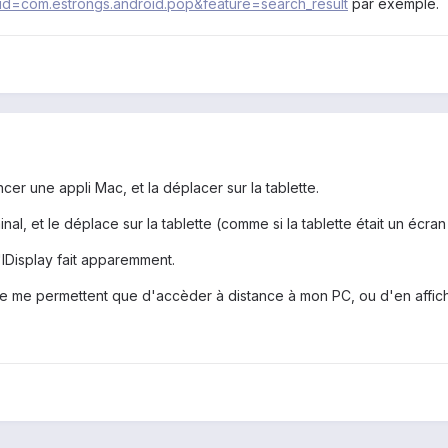
s?id=com.estrongs.android.pop&feature=search_result
par exemple.
ancer une appli Mac, et la déplacer sur la tablette.
l, et le déplace sur la tablette (comme si la tablette était un écran
u'IDisplay fait apparemment.
e permettent que d'accèder à distance à mon PC, ou d'en afficher c
.