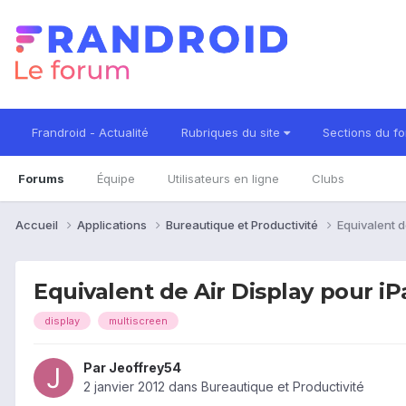
Frandroid - Actualité
Rubriques du site
Sections du f
Forums
Équipe
Utilisateurs en ligne
Clubs
Accueil
Applications
Bureautique et Productivité
Equivalent d
Equivalent de Air Display pour i
display
multiscreen
Par
Jeoffrey54
2 janvier 2012
dans
Bureautique et Productivité