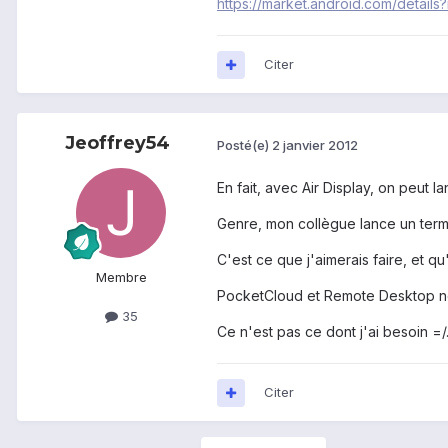
https://market.android.com/detail
Citer
Jeoffrey54
Posté(e)
2 janvier 2012
En fait, avec Air Display, on peut l
Genre, mon collègue lance un termina
C'est ce que j'aimerais faire, et q
Membre
PocketCloud et Remote Desktop ne m
35
Ce n'est pas ce dont j'ai besoin =/
Citer