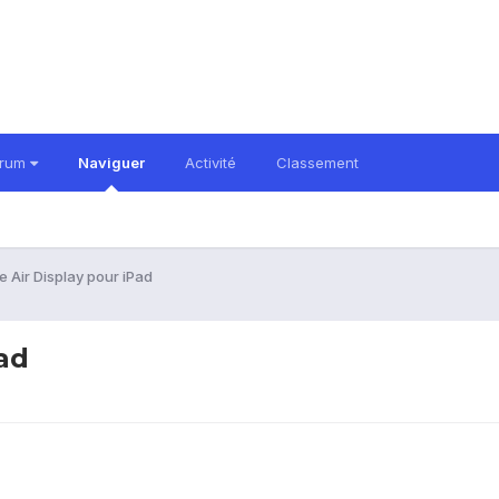
orum
Naviguer
Activité
Classement
e Air Display pour iPad
Pad