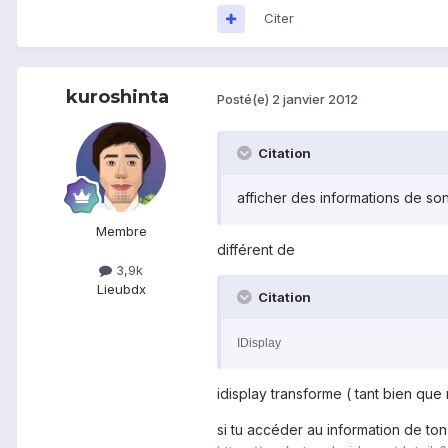
Citer
kuroshinta
Posté(e)
2 janvier 2012
Citation
afficher des informations de so
Membre
différent de
3,9k
Lieu
bdx
Citation
IDisplay
idisplay transforme ( tant bien que
si tu accéder au information de ton