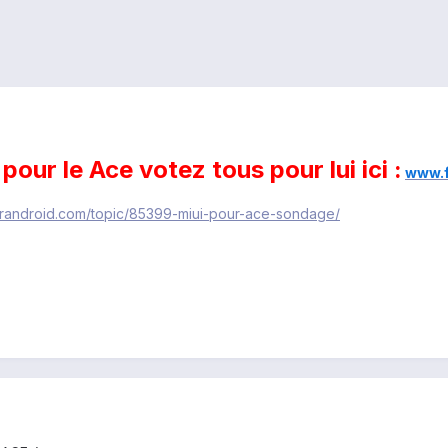
pour le Ace votez tous pour lui ici :
www.f
.frandroid.com/topic/85399-miui-pour-ace-sondage/