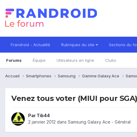
Frandroid - Actualité
Rubriques du site
Sections du f
Forums
Équipe
Utilisateurs en ligne
Clubs
Accueil
Smartphones
Samsung
Gamme Galaxy Ace
Sams
Venez tous voter (MIUI pour SGA
Par
Tib44
2 janvier 2012
dans
Samsung Galaxy Ace - Général