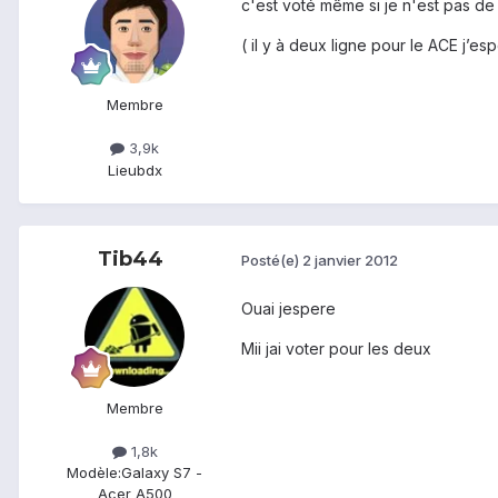
c'est voté même si je n'est pas de
( il y à deux ligne pour le ACE j’e
Membre
3,9k
Lieu
bdx
Tib44
Posté(e)
2 janvier 2012
Ouai jespere
Mii jai voter pour les deux
Membre
1,8k
Modèle:
Galaxy S7 -
Acer A500