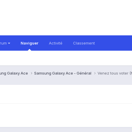
orum
Naviguer
Activité
Classement
ung Galaxy Ace
Samsung Galaxy Ace - Général
Venez tous voter (
)