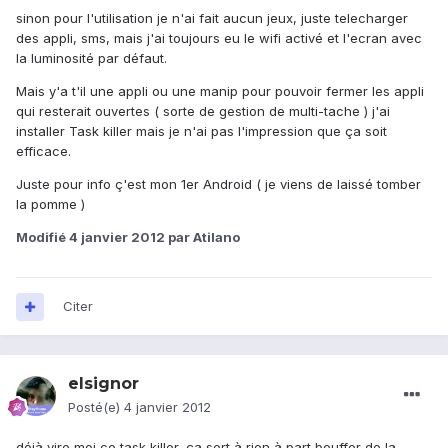
sinon pour l'utilisation je n'ai fait aucun jeux, juste telecharger
des appli, sms, mais j'ai toujours eu le wifi activé et l'ecran avec
la luminosité par défaut.
Mais y'a t'il une appli ou une manip pour pouvoir fermer les appli
qui resterait ouvertes ( sorte de gestion de multi-tache ) j'ai
installer Task killer mais je n'ai pas l'impression que ça soit
efficace.
Juste pour info ç'est mon 1er Android ( je viens de laissé tomber
la pomme )
Modifié
4 janvier 2012
par Atilano
Citer
elsignor
Posté(e)
4 janvier 2012
déjà vire moi ce task killer, ça sert à rien à part bouffer de la